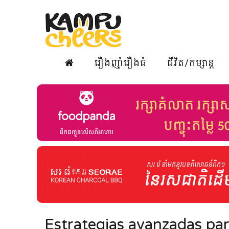
រឿងញ៉ាំរឿងធំ
ជីវិត/កម្សាន្ត
Estrategias avanzadas pa