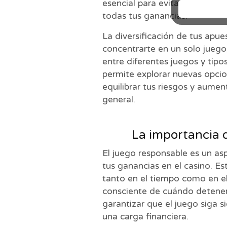
esencial para evitar la tentac
todas tus ganancias.
La diversificación de tus apue
concentrarte en un solo juego,
entre diferentes juegos y tipo
permite explorar nuevas opci
equilibrar tus riesgos y aumen
general.
La importancia 
El juego responsable es un a
tus ganancias en el casino. Est
tanto en el tiempo como en el
consciente de cuándo detenert
garantizar que el juego siga s
una carga financiera.