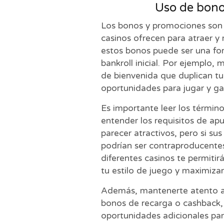
Uso de bono
Los bonos y promociones son 
casinos ofrecen para atraer y 
estos bonos puede ser una fo
bankroll inicial. Por ejemplo,
de bienvenida que duplican tu
oportunidades para jugar y ga
Es importante leer los términ
entender los requisitos de a
parecer atractivos, pero si sus
podrían ser contraproducente
diferentes casinos te permitir
tu estilo de juego y maximizar
Además, mantenerte atento a
bonos de recarga o cashback,
oportunidades adicionales pa