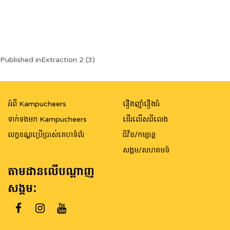
Post
Published in
Extraction 2 (3)
navigation
អំពី Kampucheers
រឿងញ៉ាំរឿងធំ
ទាក់ទងមក Kampucheers
ដើរលើសពីលេង
លក្ខខណ្ឌប្រើប្រាស់គេហទំព័រ
ជិវិត/កម្សាន្ត
សង្គម/សហគមន៍
តាមដានលើបណ្តាញ
សង្គម: