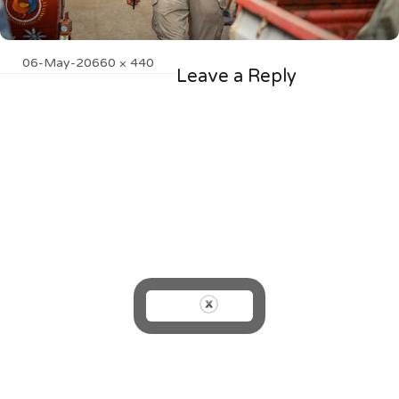
Posted
Full
06-May-20
660 × 440
Leave a Reply
on
size