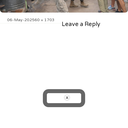
Posted
Full
06-May-20
2560 × 1703
Leave a Reply
on
size