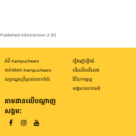
Post
Published in
Extraction 2 (5)
navigation
អំពី Kampucheers
រឿងញ៉ាំរឿងធំ
ទាក់ទងមក Kampucheers
ដើរលើសពីលេង
លក្ខខណ្ឌប្រើប្រាស់គេហទំព័រ
ជិវិត/កម្សាន្ត
សង្គម/សហគមន៍
តាមដានលើបណ្តាញ
សង្គម: