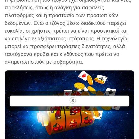
προκλήσεις, όπως η ανάγκη για ασφαλείς
πλατφόρμες και η προστασία των προσωπικών
δεδομένων. Ενώ ο τζόγος μέσω διαδικτύου παρέχει
ευκολία, οι χρήστες πρέπει να είναι προσεκτικοί και
να επιλέγουν αξιόπιστους ιστότοπους. Η τεχνολογία
μπορεί να προσφέρει τεράστιες δυνατότητες, αλλά
ταυτόχρονα κρύβει και κινδύνους που πρέπει να
αντιμετωπιστούν με σοβαρότητα.