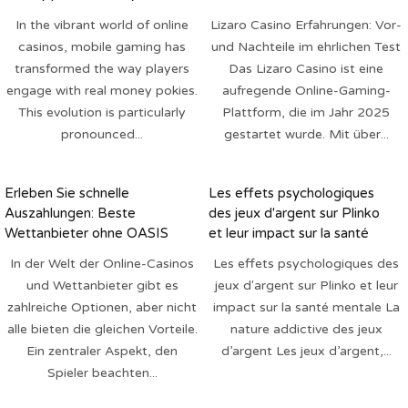
Pokies Australia
In the vibrant world of online
Lizaro Casino Erfahrungen: Vor-
casinos, mobile gaming has
und Nachteile im ehrlichen Test
transformed the way players
Das Lizaro Casino ist eine
engage with real money pokies.
aufregende Online-Gaming-
This evolution is particularly
Plattform, die im Jahr 2025
pronounced...
gestartet wurde. Mit über...
Erleben Sie schnelle
Les effets psychologiques
Auszahlungen: Beste
des jeux d'argent sur Plinko
Wettanbieter ohne OASIS
et leur impact sur la santé
für optimales
mentale
In der Welt der Online-Casinos
Les effets psychologiques des
Wettvergnügen
und Wettanbieter gibt es
jeux d'argent sur Plinko et leur
zahlreiche Optionen, aber nicht
impact sur la santé mentale La
alle bieten die gleichen Vorteile.
nature addictive des jeux
Ein zentraler Aspekt, den
d’argent Les jeux d’argent,...
Spieler beachten...