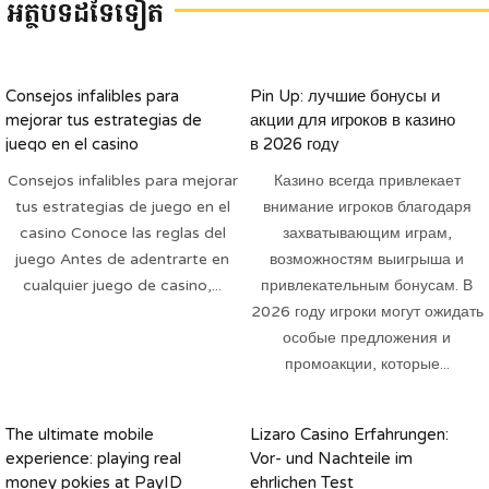
អត្ថបទដទៃទៀត
Consejos infalibles para
Pin Up: лучшие бонусы и
mejorar tus estrategias de
акции для игроков в казино
juego en el casino
в 2026 году
Consejos infalibles para mejorar
Казино всегда привлекает
tus estrategias de juego en el
внимание игроков благодаря
casino Conoce las reglas del
захватывающим играм,
juego Antes de adentrarte en
возможностям выигрыша и
cualquier juego de casino,...
привлекательным бонусам. В
2026 году игроки могут ожидать
особые предложения и
промоакции, которые...
The ultimate mobile
Lizaro Casino Erfahrungen:
experience: playing real
Vor- und Nachteile im
money pokies at PayID
ehrlichen Test