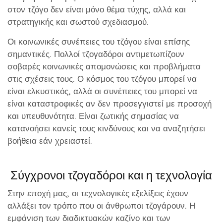
στον τζόγο δεν είναι μόνο θέμα τύχης, αλλά και
στρατηγικής και σωστού σχεδιασμού.
Οι κοινωνικές συνέπειες του τζόγου είναι επίσης
σημαντικές. Πολλοί τζογαδόροι αντιμετωπίζουν
σοβαρές κοινωνικές απομονώσεις και προβλήματα
στις σχέσεις τους. Ο κόσμος του τζόγου μπορεί να
είναι ελκυστικός, αλλά οι συνέπειες του μπορεί να
είναι καταστροφικές αν δεν προσεγγιστεί με προσοχή
και υπευθυνότητα. Είναι ζωτικής σημασίας να
κατανοήσει κανείς τους κινδύνους και να αναζητήσει
βοήθεια εάν χρειαστεί.
Σύγχρονοι τζογαδόροι και η τεχνολογία
Στην εποχή μας, οι τεχνολογικές εξελίξεις έχουν
αλλάξει τον τρόπο που οι άνθρωποι τζογάρουν. Η
εμφάνιση των διαδικτυακών καζίνο και των