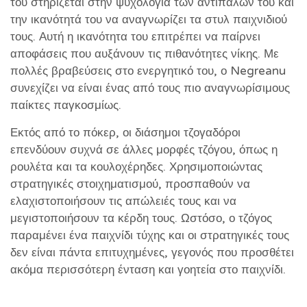
του στηρίζεται στην ψυχολογία των αντιπάλων του και
την ικανότητά του να αναγνωρίζει τα στυλ παιχνιδιού
τους. Αυτή η ικανότητα του επιτρέπει να παίρνει
αποφάσεις που αυξάνουν τις πιθανότητες νίκης. Με
πολλές βραβεύσεις στο ενεργητικό του, ο Negreanu
συνεχίζει να είναι ένας από τους πιο αναγνωρίσιμους
παίκτες παγκοσμίως.
Εκτός από το πόκερ, οι διάσημοι τζογαδόροι
επενδύουν συχνά σε άλλες μορφές τζόγου, όπως η
ρουλέτα και τα κουλοχέρηδες. Χρησιμοποιώντας
στρατηγικές στοιχηματισμού, προσπαθούν να
ελαχιστοποιήσουν τις απώλειές τους και να
μεγιστοποιήσουν τα κέρδη τους. Ωστόσο, ο τζόγος
παραμένει ένα παιχνίδι τύχης και οι στρατηγικές τους
δεν είναι πάντα επιτυχημένες, γεγονός που προσθέτει
ακόμα περισσότερη ένταση και γοητεία στο παιχνίδι.