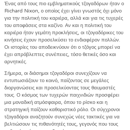
Ένας από τους πιο εμβληματικούς τζογαδόρων ήταν ο
Richard Nixon, ο οποίος έχει γίνει γνωστός όχι μόνο
για την πολιτική του καριέρα, αλλά και για τις τυχερές
του αποφάσεις στα καζίνο. Αν και η πολιτική του
καριέρα ήταν γεμάτη προκλήσεις, οι τζογαδόρικες του
κινήσεις έχουν προσελκύσει το ενδιαφέρον πολλών.
Οι ιστορίες του αποδεικνύουν ότι ο τζόγος μπορεί να
έχει απρόβλεπτες συνέπειες, τόσο θετικές όσο και
αρνητικές.
Σήμερα, οι διάσημοι τζογαδόροι συνεχίζουν να
εντυπωσιάζουν το κοινό, παίζοντας σε μεγάλες
διοργανώσεις και προσελκύοντας τους θαυμαστές
τους. Ο κόσμος των τυχερών παιχνιδιών προσφέρει
μια μοναδική ατμόσφαιρα, όπου το ρίσκο και η
στρατηγική παίζουν καθοριστικό ρόλο. Οι σύγχρονοι
τζογαδόροι αναζητούν συνεχώς νέες τακτικές για να
βελτιώσουν τις πιθανότητές τους, γεγονός που τους