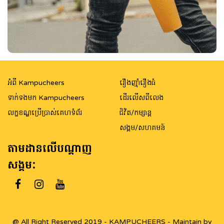
អំពី Kampucheers
រឿងញ៉ាំរឿងធំ
ទាក់ទងមក Kampucheers
ដើរលើសពីលេង
លក្ខខណ្ឌប្រើប្រាស់គេហទំព័រ
ជិវិត/កម្សាន្ត
សង្គម/សហគមន៍
តាមដានលើបណ្តាញ
សង្គម:
@ All Right Reserved 2019 - KAMPUCHEERS - Maintain by