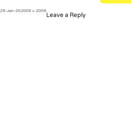
Posted
Full
29-Jan-20
2009 × 2009
Leave a Reply
on
size