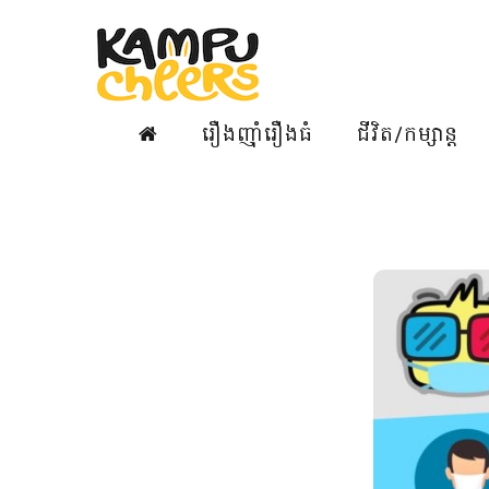
រឿងញ៉ាំរឿងធំ
ជីវិត/កម្សាន្ត