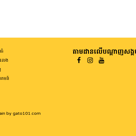
តាមដានលើបណ្តាញសង្គ
ធំ
ីលេង
ត
គមន៍
ain by gato101.com