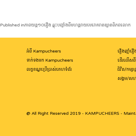
Post
Published in
ភាពយន្ត១០រឿង ឆ្លុះបញ្ចាំងពីមហន្តរាយមេរោគរាតត្បាតពិភពលោក
navigation
អំពី Kampucheers
រឿងញ៉ាំរឿង
ទាក់ទងមក Kampucheers
ដើរលើសព
លក្ខខណ្ឌប្រើប្រាស់គេហទំព័រ
ជិវិត/កម្សាន្
សង្គម/សហ
@ All Right Reserved 2019 - KAMPUCHEERS - Maint