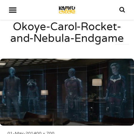
Okoye-Carol-Rocket-
and-Nebula-Endgame
Posted
Full
01-May-20
1400 × 700