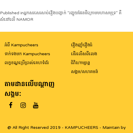
Post
Published in
អ្នកសរសេរសាច់រឿងបញ្ចាក់ “រញ្ជួយផែនដីក្រោមមហាសមុទ្រ” គឺ
សំដៅលើ NAMOR
navigation
អំពី Kampucheers
រឿងញ៉ាំរឿងធំ
ទាក់ទងមក Kampucheers
ដើរលើសពីលេង
លក្ខខណ្ឌប្រើប្រាស់គេហទំព័រ
ជិវិត/កម្សាន្ត
សង្គម/សហគមន៍
តាមដានលើបណ្តាញ
សង្គម:
@ All Right Reserved 2019 - KAMPUCHEERS - Maintain by