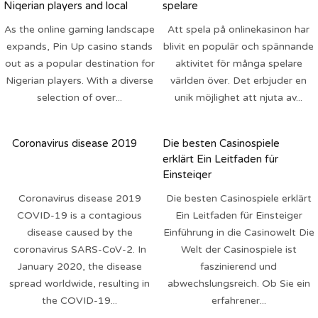
Nigerian players and local
spelare
As the online gaming landscape
Att spela på onlinekasinon har
expands, Pin Up casino stands
blivit en populär och spännande
out as a popular destination for
aktivitet för många spelare
Nigerian players. With a diverse
världen över. Det erbjuder en
selection of over...
unik möjlighet att njuta av...
Coronavirus disease 2019
Die besten Casinospiele
erklärt Ein Leitfaden für
Einsteiger
Coronavirus disease 2019
Die besten Casinospiele erklärt
COVID-19 is a contagious
Ein Leitfaden für Einsteiger
disease caused by the
Einführung in die Casinowelt Die
coronavirus SARS-CoV-2. In
Welt der Casinospiele ist
January 2020, the disease
faszinierend und
spread worldwide, resulting in
abwechslungsreich. Ob Sie ein
the COVID-19...
erfahrener...