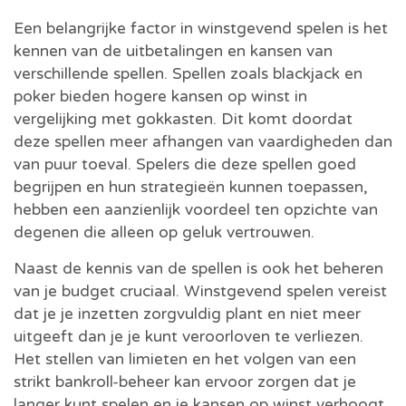
Een belangrijke factor in winstgevend spelen is het
kennen van de uitbetalingen en kansen van
verschillende spellen. Spellen zoals blackjack en
poker bieden hogere kansen op winst in
vergelijking met gokkasten. Dit komt doordat
deze spellen meer afhangen van vaardigheden dan
van puur toeval. Spelers die deze spellen goed
begrijpen en hun strategieën kunnen toepassen,
hebben een aanzienlijk voordeel ten opzichte van
degenen die alleen op geluk vertrouwen.
Naast de kennis van de spellen is ook het beheren
van je budget cruciaal. Winstgevend spelen vereist
dat je je inzetten zorgvuldig plant en niet meer
uitgeeft dan je je kunt veroorloven te verliezen.
Het stellen van limieten en het volgen van een
strikt bankroll-beheer kan ervoor zorgen dat je
langer kunt spelen en je kansen op winst verhoogt.