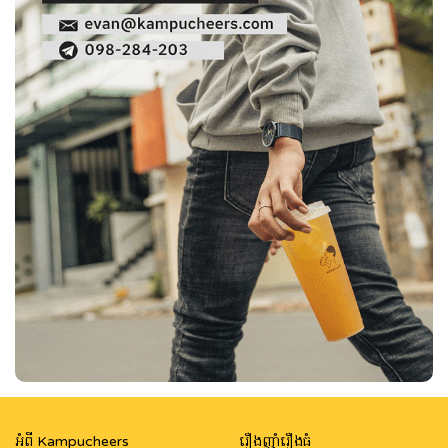
អំពី Kampucheers
រឿងញ៉ាំរឿងធំ