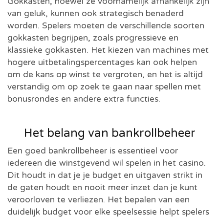
Gokkasten, hoewel ze voornamelijk afhankelijk zijn
van geluk, kunnen ook strategisch benaderd
worden. Spelers moeten de verschillende soorten
gokkasten begrijpen, zoals progressieve en
klassieke gokkasten. Het kiezen van machines met
hogere uitbetalingspercentages kan ook helpen
om de kans op winst te vergroten, en het is altijd
verstandig om op zoek te gaan naar spellen met
bonusrondes en andere extra functies.
Het belang van bankrollbeheer
Een goed bankrollbeheer is essentieel voor
iedereen die winstgevend wil spelen in het casino.
Dit houdt in dat je je budget en uitgaven strikt in
de gaten houdt en nooit meer inzet dan je kunt
veroorloven te verliezen. Het bepalen van een
duidelijk budget voor elke speelsessie helpt spelers