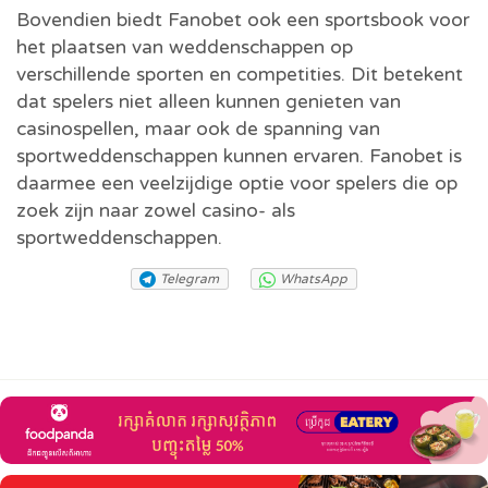
Bovendien biedt Fanobet ook een sportsbook voor
het plaatsen van weddenschappen op
verschillende sporten en competities. Dit betekent
dat spelers niet alleen kunnen genieten van
casinospellen, maar ook de spanning van
sportweddenschappen kunnen ervaren. Fanobet is
daarmee een veelzijdige optie voor spelers die op
zoek zijn naar zowel casino- als
sportweddenschappen.
Telegram
WhatsApp