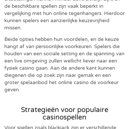
de beschikbare spellen zijn vaak beperkt in
vergelijking met hun online tegenhangers. Hierdoor
kunnen spelers een aanzienlijke keuzevrijheid
missen.
Beide opties hebben hun voordelen, en de keuze
hangt af van persoonlijke voorkeuren. Spelers die
houden van een sociale setting en de spanning van
een live omgeving zullen wellicht liever naar een
fysiek casino gaan. Aan de andere kant kunnen
diegenen die op zoek zijn naar gemak en een
groter spelaanbod het online casino de voorkeur
geven.
Strategieën voor populaire
casinospellen
Voor spellen zoals blackjack zijn er verschillende