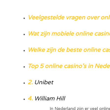
Veelgestelde vragen over onl
Wat zijn mobiele online casin
Welke zijn de beste online ca
Top 5 online casino’s in Nede
2.
Unibet
4.
William Hill
In Nederland zijn er veel onli