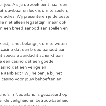
or jou. Als je op zoek bent naar een
 betrouwbaar en leuk is om te spelen,
te adres. Wij presenteren je de beste
ie niet alleen legaal zijn, maar ook
n een breed aanbod aan spellen en
iest, is het belangrijk om te weten
ne casino dat een breed aanbod aan
dat speciale aandacht schenkt aan
je een casino dat een goede
asino dat een veilige en
aanbiedt? Wij helpen je bij het
e casino voor jouw behoeften en
sino’s in Nederland is gebaseerd op
er de veiligheid en betrouwbaarheid