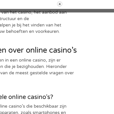
n. Dit zijn onder andere de
 van het casino, het aanbod aan
tructuur en de
lpen je bij het vinden van het
ouw behoeften en voorkeuren.
n over online casino’s
 in een online casino, zijn er
en die je bezighouden. Hieronder
 van de meest gestelde vragen over
le online casino’s?
line casino’s die beschikbaar zijn
apparaten, zoals smartphones en