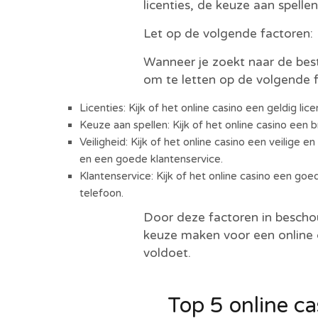
licenties, de keuze aan spellen
Let op de volgende factoren:
Wanneer je zoekt naar de beste
om te letten op de volgende 
Licenties: Kijk of het online casino een geldig li
Keuze aan spellen: Kijk of het online casino een b
Veiligheid: Kijk of het online casino een veilige 
en een goede klantenservice.
Klantenservice: Kijk of het online casino een goed
telefoon.
Door deze factoren in bescho
keuze maken voor een online 
voldoet.
Top 5 online ca