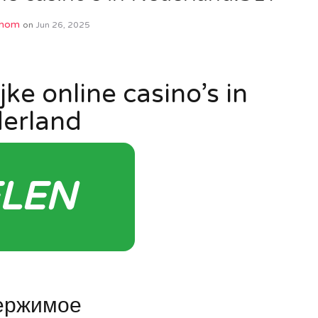
Phom
on
Jun 26, 2025
ke online casino’s in
erland
ELEN
ержимое