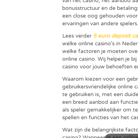
van het casino, het aanbod aa
bonusstructuur en de betalin
een close oog gehouden voor 
ervaringen van andere spelers
Lees verder
5 euro deposit c
welke online casino’s in Nede
welke factoren je moeten ove
online casino. Wij helpen je bi
casino voor jouw behoeften e
Waarom kiezen voor een gebrui
gebruikersvriendelijke online 
te gebruiken is, met een duide
een breed aanbod aan functies
als speler gemakkelijker om t
spellen en functies van het ca
Wat zijn de belangrijkste fact
casino? Wanneer je een online 