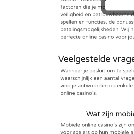
factoren die je moet overwege
veiligheid en betrouwbaarheid
spellen en functies, de bonuss
betalingsmogelijkheden. Wij he
perfecte online casino voor j
Veelgestelde vrage
Wanneer je besluit om te spelen
waarschijnlijk een aantal vrag
vind je antwoorden op enkele
online casino’s.
Wat zijn mobie
Mobiele online casino’s zijn on
voor spelers op hun mobiele 