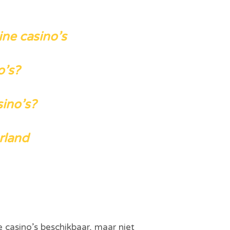
ine casino’s
o’s?
sino’s?
rland
ne casino’s beschikbaar, maar niet