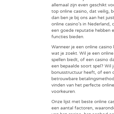
allemaal zijn even geschikt vo
top online casino, dat veilig,
dan ben je bij ons aan het juis
online casino’s in Nederland, d
een goede reputatie hebben e
functies bieden.
Wanneer je een online casino k
wat je zoekt. Wil je een onli
spellen biedt, of een casino 
een bepaalde soort spel? Wil 
bonusstructuur heeft, of een c
betrouwbare betalingsmethode 
vinden van het perfecte onlin
voorkeuren.
Onze lijst met beste online ca
een aantal factoren, waarond