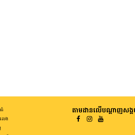
តាមដានលើបណ្តាញសង្គ
ធំ
ីលេង
ត