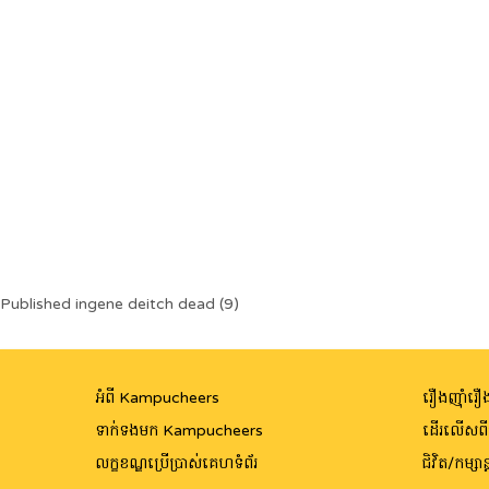
Post
Published in
gene deitch dead (9)
navigation
អំពី Kampucheers
រឿងញ៉ាំរឿង
ទាក់ទងមក Kampucheers
ដើរលើសព
លក្ខខណ្ឌប្រើប្រាស់គេហទំព័រ
ជិវិត/កម្សាន្