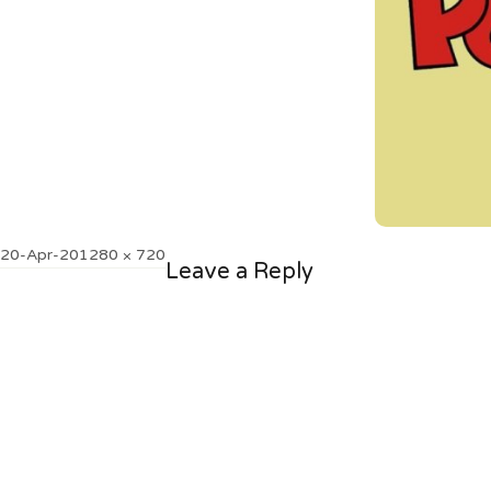
Posted
Full
20-Apr-20
1280 × 720
Leave a Reply
on
size