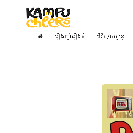
រឿងញ៉ាំរឿងធំ
ជីវិត/កម្សាន្ត