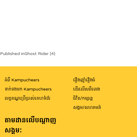
Post
Published in
Ghost Rider (4)
navigation
អំពី Kampucheers
រឿងញ៉ាំរឿងធំ
ទាក់ទងមក Kampucheers
ដើរលើសពីលេង
លក្ខខណ្ឌប្រើប្រាស់គេហទំព័រ
ជិវិត/កម្សាន្ត
សង្គម/សហគមន៍
តាមដានលើបណ្តាញ
សង្គម: