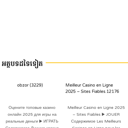
អត្ថបទដទៃទៀត
obzor (3229)
Meilleur Casino en Ligne
2025 – Sites Fiables.12176
Оцените топовые казино
Meilleur Casino en Ligne 2025
онлайн 2025 для игры на
– Sites Fiables ▶️ JOUER
реальные деньги ▶️ ИГРАТЬ
Содержимое Les Meilleurs