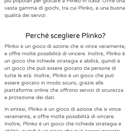
più popolari per giocare a Plinko in Italia. Offre una
vasta gamma di giochi, tra cui Plinko, e una buona
qualità dei servizi.
Perché scegliere Plinko?
Plinko è un gioco di azione che si vince veramente,
e offre molte possibilità di vincere. Inoltre, Plinko è
un gioco che richiede strategia e abilità, quindi è
un gioco che può essere giocato da persone di
tutte le età. Inoltre, Plinko è un gioco che può
essere giocato in modo sicuro, grazie alle
piattaforme online che offrono servizi di sicurezza
e protezione dei dati.
In sintesi, Plinko è un gioco di azione che si vince
veramente, e offre molte possibilità di vincere.
Inoltre, Plinko è un gioco che richiede strategia e