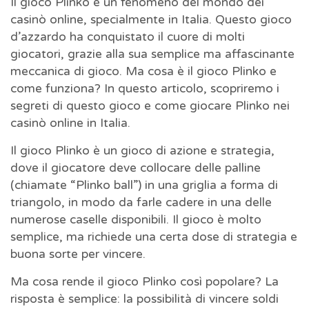
Il gioco Plinko è un fenomeno del mondo dei
casinò online, specialmente in Italia. Questo gioco
d’azzardo ha conquistato il cuore di molti
giocatori, grazie alla sua semplice ma affascinante
meccanica di gioco. Ma cosa è il gioco Plinko e
come funziona? In questo articolo, scopriremo i
segreti di questo gioco e come giocare Plinko nei
casinò online in Italia.
Il gioco Plinko è un gioco di azione e strategia,
dove il giocatore deve collocare delle palline
(chiamate “Plinko ball”) in una griglia a forma di
triangolo, in modo da farle cadere in una delle
numerose caselle disponibili. Il gioco è molto
semplice, ma richiede una certa dose di strategia e
buona sorte per vincere.
Ma cosa rende il gioco Plinko così popolare? La
risposta è semplice: la possibilità di vincere soldi