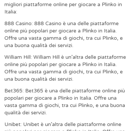
migliori piattaforme online per giocare a Plinko in
Italia:
888 Casino: 888 Casino è una delle piattaforme
online più popolari per giocare a Plinko in Italia.
Offre una vasta gamma di giochi, tra cui Plinko, e
una buona qualità dei servizi.
William Hill: William Hill è un’altra delle piattaforme
online più popolari per giocare a Plinko in Italia.
Offre una vasta gamma di giochi, tra cui Plinko, e
una buona qualità dei servizi.
Bet365: Bet365 è una delle piattaforme online più
popolari per giocare a Plinko in Italia. Offre una
vasta gamma di giochi, tra cui Plinko, e una buona
qualità dei servizi.
Unibet: Unibet è un’altra delle piattaforme online