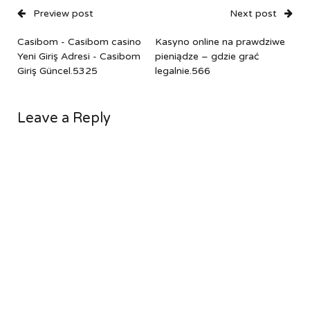
Preview post
Next post
Casibom - Casibom casino
Kasyno online na prawdziwe
Yeni Giriş Adresi - Casibom
pieniądze – gdzie grać
Giriş Güncel.5325
legalnie.566
Leave a Reply