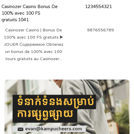
Casinozer Casino Bonus De
1234554321
100% avec 100 FS
gratuits.1041
Casinozer Casino | Bonus De
9876556789
100% avec 100 FS gratuits ▶️
JOUER Содержимое Obtenez
un bonus de 100% avec 100
tours gratuits au Casinozer...