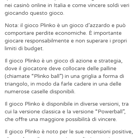
nei casinò online in Italia e come vincere soldi veri
giocando questo gioco.
Nota: il gioco Plinko è un gioco d’azzardo e può
comportare perdite economiche. È importante
giocare responsabilmente e non superare i propri
limiti di budget.
Il gioco Plinko è un gioco di azione e strategia,
dove il giocatore deve collocare delle palline
(chiamate “Plinko ball”) in una griglia a forma di
triangolo, in modo da farle cadere in una delle
numerose caselle disponibili.
Il gioco Plinko è disponibile in diverse versioni, tra
cui la versione classica e la versione “Powerball”,
che offre una maggiore possibilità di vincere.
Il gioco Plinko è noto per le sue recensioni positive,