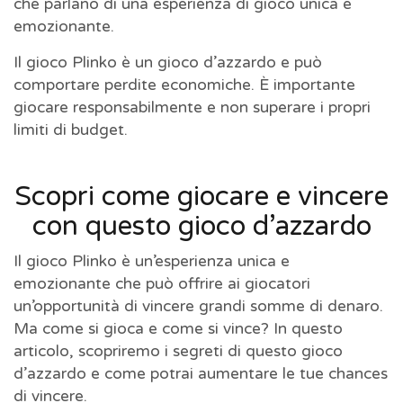
che parlano di una esperienza di gioco unica e
emozionante.
Il gioco Plinko è un gioco d’azzardo e può
comportare perdite economiche. È importante
giocare responsabilmente e non superare i propri
limiti di budget.
Scopri come giocare e vincere
con questo gioco d’azzardo
Il gioco Plinko è un’esperienza unica e
emozionante che può offrire ai giocatori
un’opportunità di vincere grandi somme di denaro.
Ma come si gioca e come si vince? In questo
articolo, scopriremo i segreti di questo gioco
d’azzardo e come potrai aumentare le tue chances
di vincere.