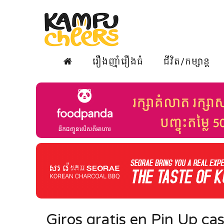
រឿងញ៉ាំរឿងធំ
ជីវិត/កម្សាន្ត
Giros gratis en Pin Up c