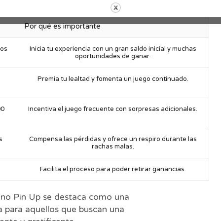
irte a esta plataforma de juego.
Por qué es importante
ros
Inicia tu experiencia con un gran saldo inicial y muchas
oportunidades de ganar.
Premia tu lealtad y fomenta un juego continuado.
00
Incentiva el juego frecuente con sorpresas adicionales.
s
Compensa las pérdidas y ofrece un respiro durante las
rachas malas.
Facilita el proceso para poder retirar ganancias.
sino Pin Up se destaca como una
a para aquellos que buscan una