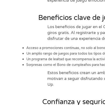
experiencia de juego emociona
Beneficios clave de 
Los beneficios de jugar en el 
giros gratis. Al registrarte y 
disfrutar de una experiencia 
Acceso a promociones continuas, no solo al bono
Un amplio rango de juegos para todos los tipos d
Un programa de lealtad que recompensa la activi
Sorpresas como el Bono de cumpleaños para hace
Estos beneficios crean un amb
motivan a seguir disfrutando d
Up.
Confianza y seguri