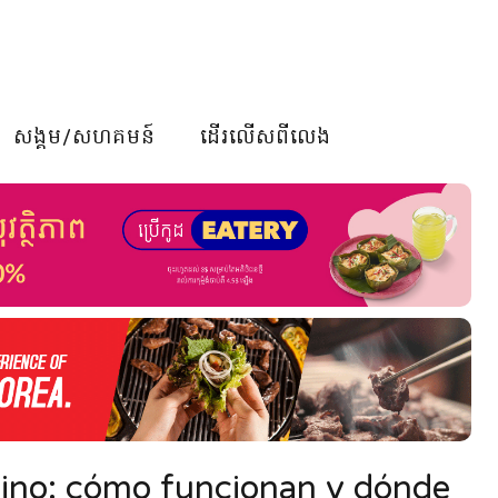
សង្គម/សហគមន៍
ដើរលើសពីលេង
asino: cómo funcionan y dónde