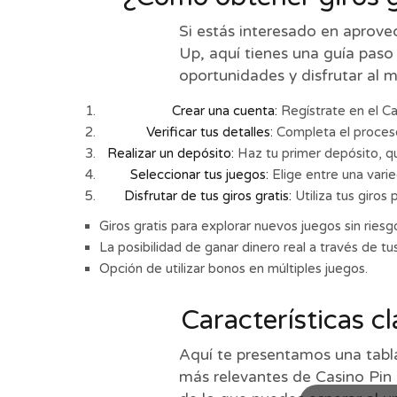
Si estás interesado en aprovec
Up, aquí tienes una guía paso
oportunidades y disfrutar al 
Crear una cuenta:
Regístrate en el Ca
Verificar tus detalles:
Completa el proceso 
Realizar un depósito:
Haz tu primer depósito, que
Seleccionar tus juegos:
Elige entre una vari
Disfrutar de tus giros gratis:
Utiliza tus giros 
Giros gratis para explorar nuevos juegos sin riesg
La posibilidad de ganar dinero real a través de tus
Opción de utilizar bonos en múltiples juegos.
Características c
Aquí te presentamos una tabla
más relevantes de Casino Pin