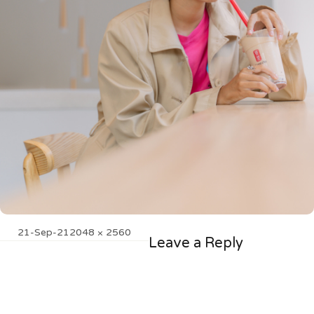
Posted
Full
21-Sep-21
2048 × 2560
Leave a Reply
on
size