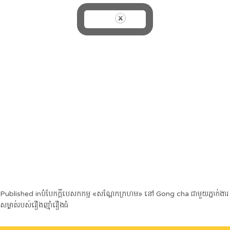
Post
Published in
បំបែកក្ដីបេសកកម្ម «សណ្ដែកក្រហម» នៅ Gong cha ជាមួយភ្នាក់ងារ
សម្ងាត់របស់រឿងញ៉ាំរឿងធំ
navigation