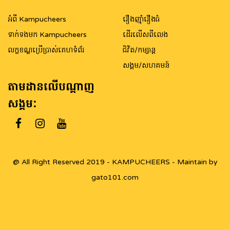
អំពី Kampucheers
រឿងញ៉ាំរឿងធំ
ទាក់ទងមក Kampucheers
ដើរលើសពីលេង
លក្ខខណ្ឌប្រើប្រាស់គេហទំព័រ
ជិវិត/កម្សាន្ត
សង្គម/សហគមន៍
តាមដានលើបណ្តាញ
សង្គម:
@ All Right Reserved 2019 - KAMPUCHEERS - Maintain by
gato101.com