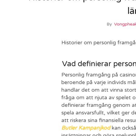
lä
By
Vongpheak
Historier om personlig framgå
Vad definierar perso
Personlig framgång på casino
beroende på varje individs mål
handlar det om att vinna stor
fråga om att njuta av spelet 
definierar framgång genom att
spela ansvarsfullt, vilket ger 
att riskera sina finansiella re
Butler Kampanjkod
kan också
insättningar och göra spelupp