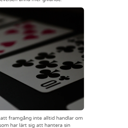
å att framgång inte alltid handlar om
som har lärt sig att hantera sin