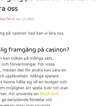
ra oss
tra Tai
on
Apr 17, 2026
ng på casinon Vad kan vi lära oss
nlig framgång på casinon?
n kan tolkas på många sätt,
 och förväntningar. För vissa
t, medan det för andra kan vara en
och upplevelsen. Många spelare
 kunna hålla sig till en budget och
dem möjlighet att spela över tid utan
surser. Att använda en
Buck and
 ge betydande fördelar vid
levelsen ännu mer givande.