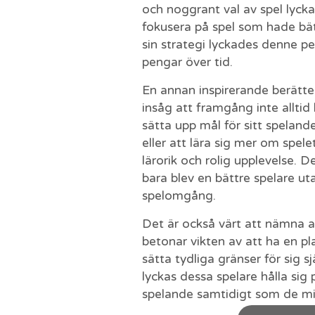
och noggrant val av spel lycka
fokusera på spel som hade bät
sin strategi lyckades denne 
pengar över tid.
En annan inspirerande berätt
insåg att framgång inte allti
sätta upp mål för sitt speland
eller att lära sig mer om spel
lärorik och rolig upplevelse. De
bara blev en bättre spelare uta
spelomgång.
Det är också värt att nämna 
betonar vikten av att ha en pl
sätta tydliga gränser för sig sj
lyckas dessa spelare hålla sig 
spelande samtidigt som de mini