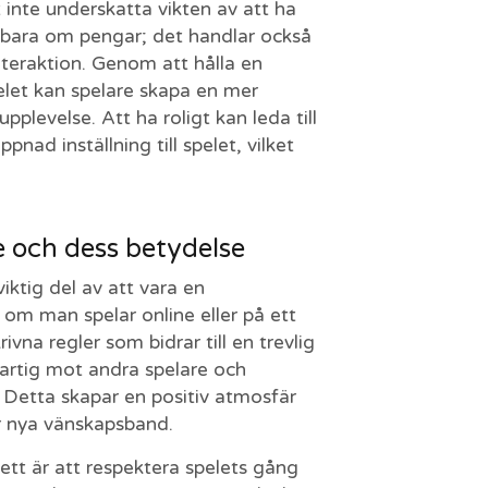
 inte underskatta vikten av att ha
e bara om pengar; det handlar också
nteraktion. Genom att hålla en
pelet kan spelare skapa en mer
pplevelse. Att ha roligt kan leda till
pnad inställning till spelet, vilket
e och dess betydelse
viktig del av att vara en
 om man spelar online eller på ett
rivna regler som bidrar till en trevlig
a artig mot andra spelare och
 Detta skapar en positiv atmosfär
r nya vänskapsband.
ett är att respektera spelets gång