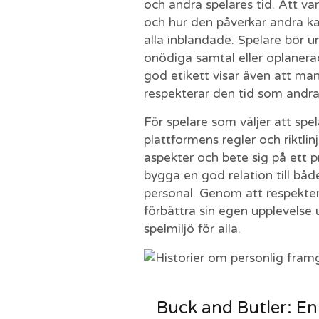
och andra spelares tid. Att v
och hur den påverkar andra kan
alla inblandade. Spelare bör 
onödiga samtal eller oplanera
god etikett visar även att m
respekterar den tid som andra 
För spelare som väljer att spel
plattformens regler och riktli
aspekter och bete sig på ett pro
bygga en god relation till bå
personal. Genom att respekter
förbättra sin egen upplevelse u
spelmiljö för alla.
Buck and Butler: En