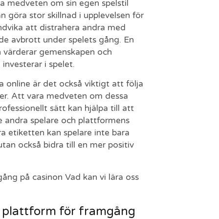
ara medveten om sin egen spelstil
 göra stor skillnad i upplevelsen för
undvika att distrahera andra med
de avbrott under spelets gång. En
an värderar gemenskapen och
investerar i spelet.
a online är det också viktigt att följa
njer. Att vara medveten om dessa
fessionellt sätt kan hjälpa till att
de andra spelare och plattformens
a etiketten kan spelare inte bara
tan också bidra till en mer positiv
 plattform för framgång