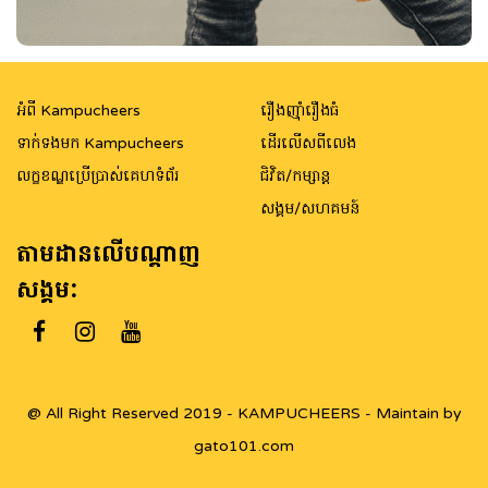
អំពី Kampucheers
រឿងញ៉ាំរឿងធំ
ទាក់ទងមក Kampucheers
ដើរលើសពីលេង
លក្ខខណ្ឌប្រើប្រាស់គេហទំព័រ
ជិវិត/កម្សាន្ត
សង្គម/សហគមន៍
តាមដានលើបណ្តាញ
សង្គម:
@ All Right Reserved 2019 - KAMPUCHEERS - Maintain by
gato101.com