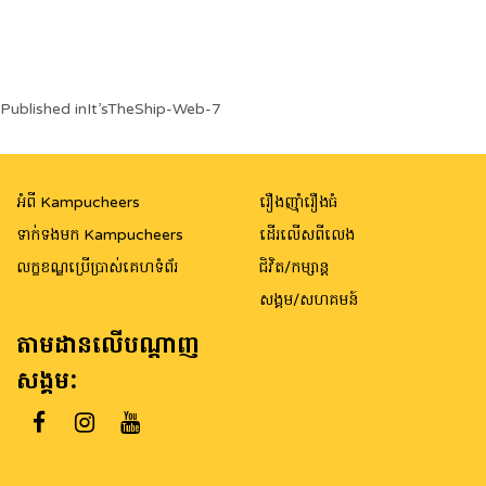
Post
Published in
It’sTheShip-Web-7
navigation
អំពី Kampucheers
រឿងញ៉ាំរឿងធំ
ទាក់ទងមក Kampucheers
ដើរលើសពីលេង
លក្ខខណ្ឌប្រើប្រាស់គេហទំព័រ
ជិវិត/កម្សាន្ត
សង្គម/សហគមន៍
តាមដានលើបណ្តាញ
សង្គម: