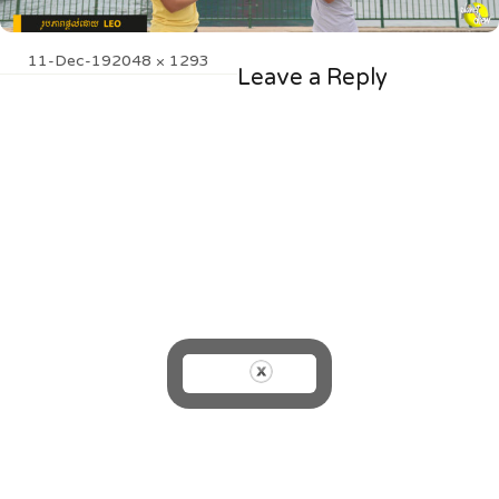
Posted
Full
11-Dec-19
2048 × 1293
Leave a Reply
on
size