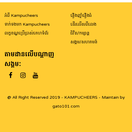
navigation
អំពី Kampucheers
រឿងញ៉ាំរឿងធំ
ទាក់ទងមក Kampucheers
ដើរលើសពីលេង
លក្ខខណ្ឌប្រើប្រាស់គេហទំព័រ
ជិវិត/កម្សាន្ត
សង្គម/សហគមន៍
តាមដានលើបណ្តាញ
សង្គម:
@ All Right Reserved 2019 - KAMPUCHEERS - Maintain by
gato101.com