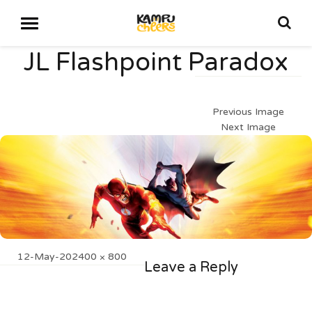
JL Flashpoint Paradox
Previous Image
Next Image
Posted
Full
12-May-20
2400 × 800
Leave a Reply
on
size