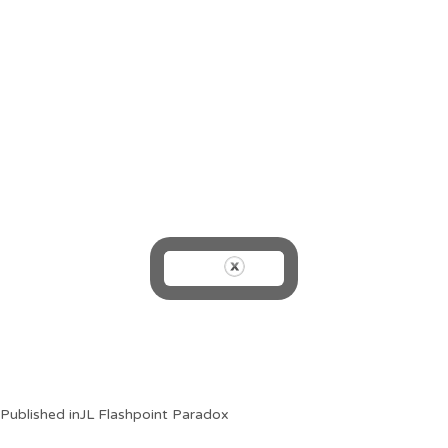
Post
Published in
JL Flashpoint Paradox