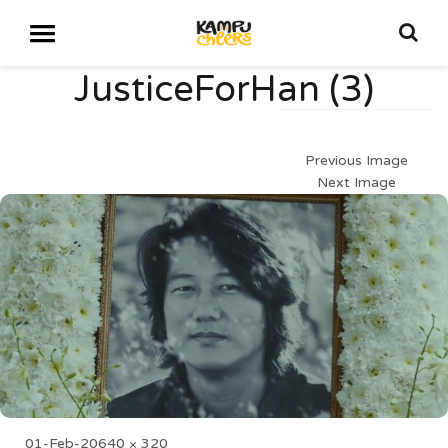
JusticeForHan (3)
Previous Image
Next Image
Posted
Full
01-Feb-20
640 × 320