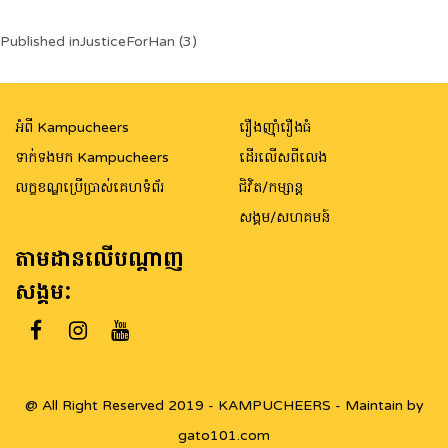
Post
Published in
JusticeForHan (3)
navigation
អំពី Kampucheers
រឿងញ៉ាំរឿងធំ
ទាក់ទងមក Kampucheers
ដើរលើសពីលេង
លក្ខខណ្ឌប្រើប្រាស់គេហទំព័រ
ជិវិត/កម្សាន្ត
សង្គម/សហគមន៍
តាមដានលើបណ្តាញ
សង្គម:
@ All Right Reserved 2019 - KAMPUCHEERS - Maintain by
gato101.com