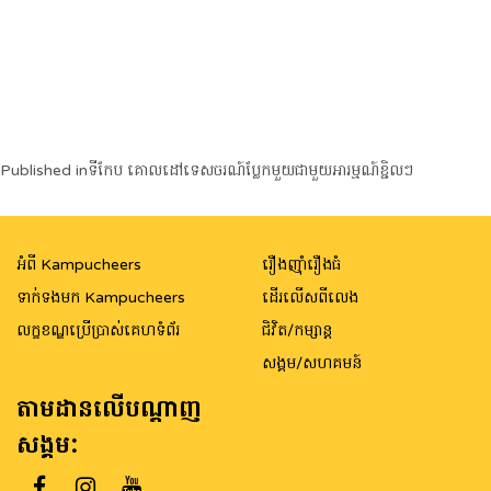
Post
Published in
ទីកែប គោលដៅទេសចរណ៍ប្លែកមួយជាមួយអារម្មណ៍ខ្ជិលៗ
navigation
អំពី Kampucheers
រឿងញ៉ាំរឿងធំ
ទាក់ទងមក Kampucheers
ដើរលើសពីលេង
លក្ខខណ្ឌប្រើប្រាស់គេហទំព័រ
ជិវិត/កម្សាន្ត
សង្គម/សហគមន៍
តាមដានលើបណ្តាញ
សង្គម: