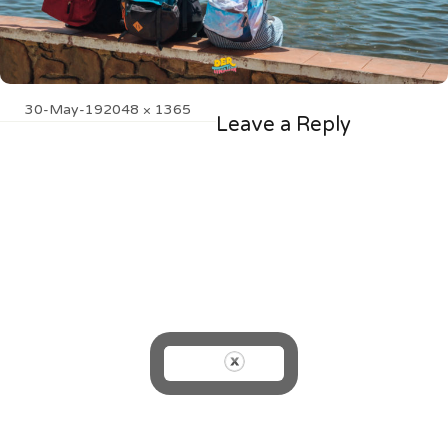
Posted
Full
30-May-19
2048 × 1365
Leave a Reply
on
size