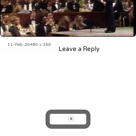
Posted
Full
11-Feb-20
480 × 360
Leave a Reply
on
size