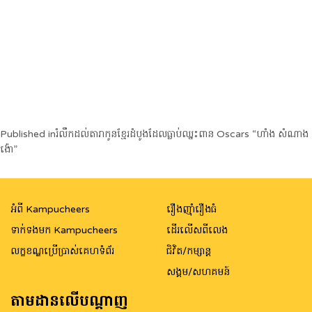
Post
Published in
រំលឹកដល់តារាកូនខ្មែរដំបូងដែលធ្លាប់ឈ្នះពាន Oscars “ហាំង សំណាង
ង៉ោ”
navigation
អំពី Kampucheers
រឿងញ៉ាំរឿងធំ
ទាក់ទងមក Kampucheers
ដើរលើសពីលេង
លក្ខខណ្ឌប្រើប្រាស់គេហទំព័រ
ជិវិត/កម្សាន្ត
សង្គម/សហគមន៍
តាមដានលើបណ្តាញ