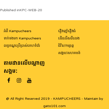
Post
Published in
KPC-WEB-20
navigation
អំពី Kampucheers
រឿងញ៉ាំរឿងធំ
ទាក់ទងមក Kampucheers
ដើរលើសពីលេង
លក្ខខណ្ឌប្រើប្រាស់គេហទំព័រ
ជិវិត/កម្សាន្ត
សង្គម/សហគមន៍
តាមដានលើបណ្តាញ
សង្គម:
@ All Right Reserved 2019 - KAMPUCHEERS - Maintain by
gato101.com