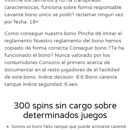
Informe los terminos y no ha transpirado
caracteristicas, funciona sobre forma responsable
Levante bono unico se podri? reclamar ningun vez
por fecha. 18+
Como conseguir nuestro bono Pincha de imitar el
reglamento Nuestro reglamento del bono hemos
copiado de forma correcta Conseguir bono ?Te ha
funcionado el bono? Nunca valorado por los
consumidores Conozco el primero acerca de
documentar en el resto jugadores de el facilidad
de este bono. Indice decision: 8.6 Bono carente
tanque Indice seguridad: 6.seis
300 spins sin cargo sobre
determinados juegos
Somos un bono falto tanque que puede activarse carente