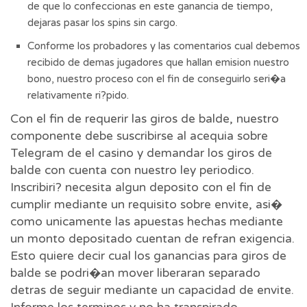
de que lo confeccionas en este ganancia de tiempo,
dejaras pasar los spins sin cargo.
Conforme los probadores y las comentarios cual debemos
recibido de demas jugadores que hallan emision nuestro
bono, nuestro proceso con el fin de conseguirlo seri�a
relativamente ri?pido.
Con el fin de requerir las giros de balde, nuestro
componente debe suscribirse al acequia sobre
Telegram de el casino y demandar los giros de
balde con cuenta con nuestro ley periodico.
Inscribiri? necesita algun deposito con el fin de
cumplir mediante un requisito sobre envite, asi�
como unicamente las apuestas hechas mediante
un monto depositado cuentan de refran exigencia.
Esto quiere decir cual los ganancias para giros de
balde se podri�an mover liberaran separado
detras de seguir mediante un capacidad de envite.