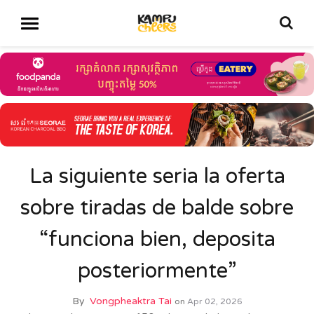
La siguiente seria la oferta
sobre tiradas de balde sobre
“funciona bien, deposita
posteriormente”
By
Vongpheaktra Tai
on
Apr 02, 2026