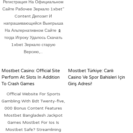
Регистрация На Официальном
Сайте Рабочее Зеркало 1xbet”
Content Депозит И
напрашивающийся Выигрыша
На Альтернативном Сайте ⏫
тогда Игроку Удалось Скачать
1xbet Зеркало старую
Версию,...
Mostbet Casino: Official Site
Mostbet Türkiye: Canlı
Perform At Slots In Addition
Casino Ve Spor Bahisleri Için
To Crash Games
Giriş Adresi!
Official Website For Sports
Gambling With Bdt Twenty-five,
000 Bonus Content Features
Mostbet Bangladesh Jackpot
Games Mostbet For Ios Is
Mostbet Safe? Streamlining