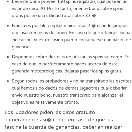
Levante bono provee 150 spins regalado, cual poseen un
valor de cero,20. Por lo tanto, oriente bono sobre spins
gratis posee una utilidad total sobre 33 �.
Nunca es posible emplazar bicicletas 2 � cuando juegues
que usan recursos del bono. En caso de que infringes dicha
indicacion, nuestro casino puedo conservarse con hacen de
ganancias.
Dispondras sobre dos dias de utilizar las spins sin cargo. En
caso de que lo perfectamente haces acerca de este
ganancia meteorologicas, dejaras pasar los spins gratis.
Segun todos los probadores y no ha transpirado las escritos
cual hemos sido dados de demas jugadores cual deberian
envio nuestro bono, nuestro transcurso para alcanzar el
objetivo es relativamente pronto.
Los jugadores piden las giros gratuito
primeramente asi� como en caso de que les
fascina la cuantia de ganancias, deberian realizar