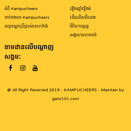
អំពី Kampucheers
រឿងញ៉ាំរឿងធំ
ទាក់ទងមក Kampucheers
ដើរលើសពីលេង
លក្ខខណ្ឌប្រើប្រាស់គេហទំព័រ
ជិវិត/កម្សាន្ត
សង្គម/សហគមន៍
តាមដានលើបណ្តាញ
សង្គម:
@ All Right Reserved 2019 - KAMPUCHEERS - Maintain by
gato101.com