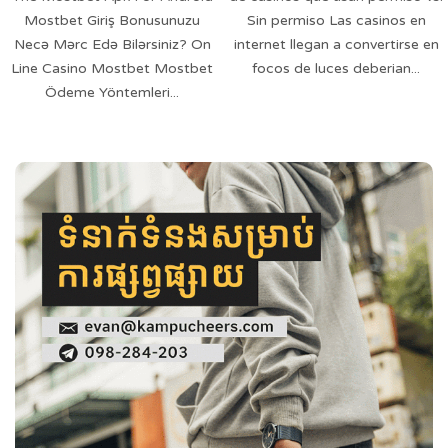
casinos desprovisto facultad
Mostbet Giriş Bonusunuzu
Sin permiso Las casinos en
Necə Mərc Edə Bilərsiniz? On
internet llegan a convertirse en
Line Casino Mostbet Mostbet
focos de luces deberian...
Ödeme Yöntemleri...