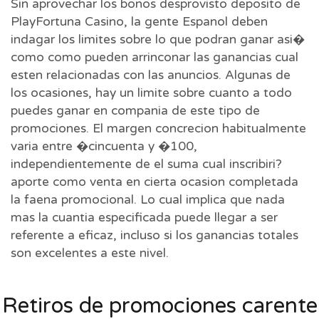
Sin aprovechar los bonos desprovisto deposito de
PlayFortuna Casino, la gente Espanol deben
indagar los limites sobre lo que podran ganar asi�
como como pueden arrinconar las ganancias cual
esten relacionadas con las anuncios. Algunas de
los ocasiones, hay un limite sobre cuanto a todo
puedes ganar en compania de este tipo de
promociones. El margen concrecion habitualmente
varia entre �cincuenta y �100,
independientemente de el suma cual inscribiri?
aporte como venta en cierta ocasion completada
la faena promocional. Lo cual implica que nada
mas la cuantia especificada puede llegar a ser
referente a eficaz, incluso si los ganancias totales
son excelentes a este nivel.
Retiros de promociones carente