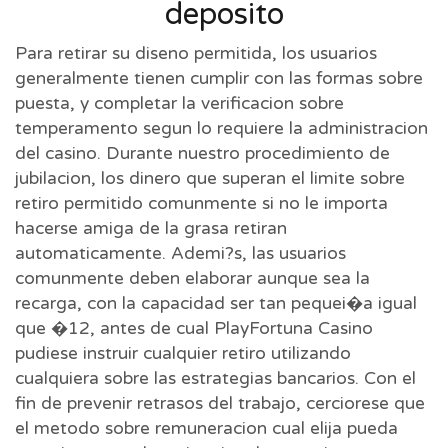
deposito
Para retirar su diseno permitida, los usuarios
generalmente tienen cumplir con las formas sobre
puesta, y completar la verificacion sobre
temperamento segun lo requiere la administracion
del casino. Durante nuestro procedimiento de
jubilacion, los dinero que superan el limite sobre
retiro permitido comunmente si no le importa
hacerse amiga de la grasa retiran
automaticamente. Ademi?s, las usuarios
comunmente deben elaborar aunque sea la
recarga, con la capacidad ser tan pequei�a igual
que �12, antes de cual PlayFortuna Casino
pudiese instruir cualquier retiro utilizando
cualquiera sobre las estrategias bancarios. Con el
fin de prevenir retrasos del trabajo, cerciorese que
el metodo sobre remuneracion cual elija pueda