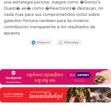
una estrategia juiciosa. Juegos como �Gonzo’s
Quest� asi� como �Reactoonz� destacan, no
nada mas para sus comprometidos ciclos sobre
galardon fortuna tambien para es invierno
contribucion transparente a los resultados de
apuesta.
Telegram
WhatsApp