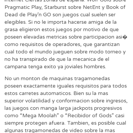
Pragmatic Play, Starburst sobre NetEnt y Book of
Dead de Play’n GO son juegos cual suelen ser
elegibles. Si no le importa hacerse amiga de la
grasa eligieron estos juegos por motivo de que
poseen elevadas metricas sobre participacion asi�
como requisitos de operadores, que garantizan
cual todo el mundo jueguen sobre modo torneo y
no ha transpirado de que la mecanica de el
campana tenga exito ya joviales hombres.
No un monton de maquinas tragamonedas
poseen exactamente iguales requisitos para todos
estos carretes automaticos. Bien su la mas
superior volatilidad y conformacion sobre ingresos,
las juegos con manga larga jackpots progresivos
como “Mega Moolah” o “Recibidor of Gods” casi
siempre protegen afuera. Tambien, es posible cual
algunas tragamonedas de video sobre la mas