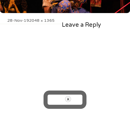
Posted
Full
28-Nov-19
2048 × 1365
Leave a Reply
on
size