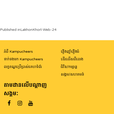
Post
Published in
LakhonKhorl-Web-24
navigation
អំពី Kampucheers
រឿងញ៉ាំរឿងធំ
ទាក់ទងមក Kampucheers
ដើរលើសពីលេង
លក្ខខណ្ឌប្រើប្រាស់គេហទំព័រ
ជិវិត/កម្សាន្ត
សង្គម/សហគមន៍
តាមដានលើបណ្តាញ
សង្គម: