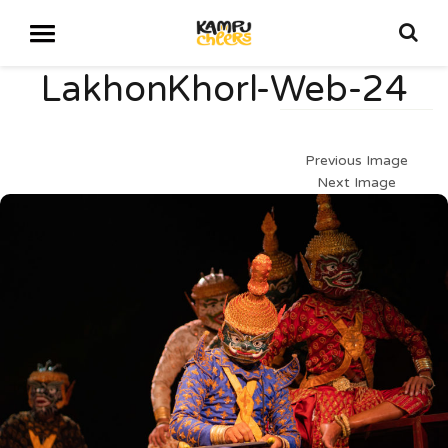
LakhonKhorl-Web-24
Previous Image
Next Image