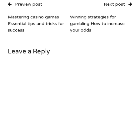
Preview post
Next post
Mastering casino games
Winning strategies for
Essential tips and tricks for
gambling How to increase
success
your odds
Leave a Reply