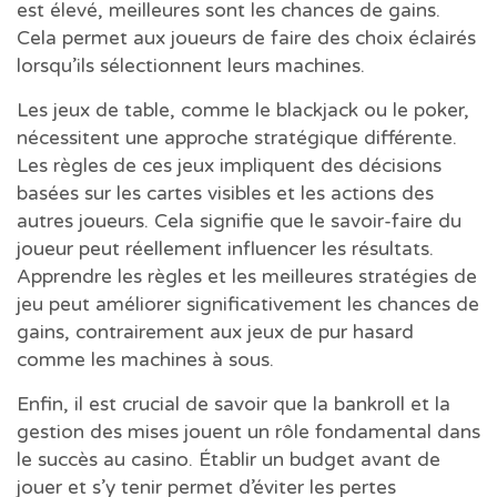
est élevé, meilleures sont les chances de gains.
Cela permet aux joueurs de faire des choix éclairés
lorsqu’ils sélectionnent leurs machines.
Les jeux de table, comme le blackjack ou le poker,
nécessitent une approche stratégique différente.
Les règles de ces jeux impliquent des décisions
basées sur les cartes visibles et les actions des
autres joueurs. Cela signifie que le savoir-faire du
joueur peut réellement influencer les résultats.
Apprendre les règles et les meilleures stratégies de
jeu peut améliorer significativement les chances de
gains, contrairement aux jeux de pur hasard
comme les machines à sous.
Enfin, il est crucial de savoir que la bankroll et la
gestion des mises jouent un rôle fondamental dans
le succès au casino. Établir un budget avant de
jouer et s’y tenir permet d’éviter les pertes