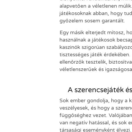
alapvetően a véletlenen múlik
játékosoknak abban, hogy tu
győzelem sosem garantált.
Egy másik elterjedt mítosz, ho
használnak a játékosok becsa
kaszinók szigorúan szabályoz
tisztességes játék érdekében.
ellenőrzők tesztelik, biztosít
véletlenszerűek és igazságosa
A szerencsejáték é
Sok ember gondolja, hogy a 
veszélyesek, és hogy a szere
függőséghez vezet. Valójában
van negatív hatással, és sok 
társasági eseményként élvezi