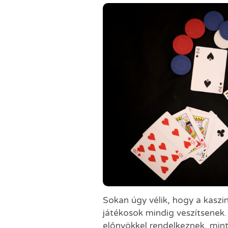
Sokan úgy vélik, hogy a kaszi
játékosok mindig veszítsenek.
előnyökkel rendelkeznek, mint