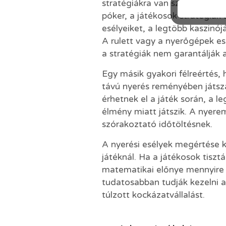
stratégiákra van szükség. Bár 
póker, a játékosok stratégiák 
esélyeiket, a legtöbb kaszinój
A rulett vagy a nyerőgépek es
a stratégiák nem garantálják 
Egy másik gyakori félreértés,
távú nyerés reményében játsz
érhetnek el a játék során, a l
élmény miatt játszik. A nyer
szórakoztató időtöltésnek.
A nyerési esélyek megértése k
játéknál. Ha a játékosok tisz
matematikai előnye mennyire b
tudatosabban tudják kezelni a 
túlzott kockázatvállalást.