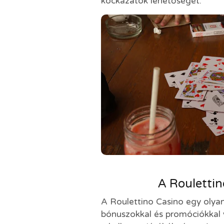
kockázatok lehetőségét.
A Roulettin
A Roulettino Casino egy olya
bónuszokkal és promóciókkal v