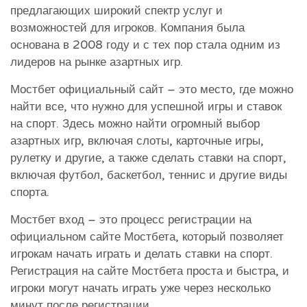
предлагающих широкий спектр услуг и
возможностей для игроков. Компания была
основана в 2008 году и с тех пор стала одним из
лидеров на рынке азартных игр.
Мостбет официальный сайт – это место, где можно
найти все, что нужно для успешной игры и ставок
на спорт. Здесь можно найти огромный выбор
азартных игр, включая слоты, карточные игры,
рулетку и другие, а также сделать ставки на спорт,
включая футбол, баскетбол, теннис и другие виды
спорта.
Мостбет вход – это процесс регистрации на
официальном сайте Мостбета, который позволяет
игрокам начать играть и делать ставки на спорт.
Регистрация на сайте Мостбета проста и быстра, и
игроки могут начать играть уже через несколько
минут после регистрации.