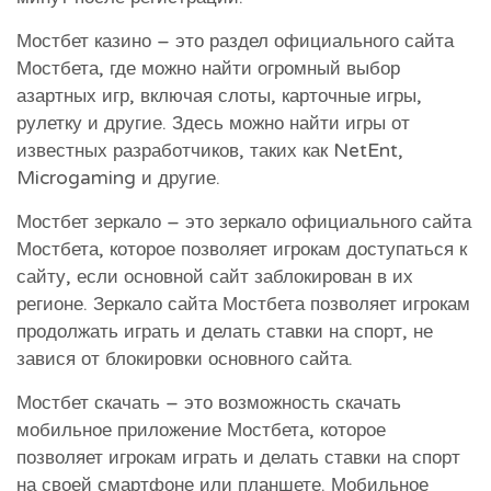
Мостбет казино – это раздел официального сайта
Мостбета, где можно найти огромный выбор
азартных игр, включая слоты, карточные игры,
рулетку и другие. Здесь можно найти игры от
известных разработчиков, таких как NetEnt,
Microgaming и другие.
Мостбет зеркало – это зеркало официального сайта
Мостбета, которое позволяет игрокам доступаться к
сайту, если основной сайт заблокирован в их
регионе. Зеркало сайта Мостбета позволяет игрокам
продолжать играть и делать ставки на спорт, не
завися от блокировки основного сайта.
Мостбет скачать – это возможность скачать
мобильное приложение Мостбета, которое
позволяет игрокам играть и делать ставки на спорт
на своей смартфоне или планшете. Мобильное