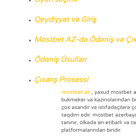
Qeydiyyat və Giriş
Mostbet AZ-də Ödəniş və Çıx
Ödəniş Üsulları
Çıxarış Prosessi
mostbet az
, yaxud mostbet a
bukmeker və kazinolarından bi
çox asandır və istifadəçilərə 
təqdim edir. mostbet azerbay
tanınır, ölkədə ən etibarlı və 
platformalarından biridir.