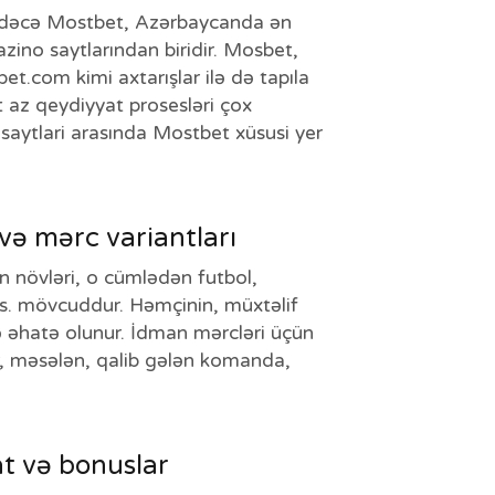
adəcə Mostbet, Azərbaycanda ən
ino saytlarından biridir. Mosbet,
t.com kimi axtarışlar ilə də tapıla
t az qeydiyyat prosesləri çox
saytlari arasında Mostbet xüsusi yer
və mərc variantları
 növləri, o cümlədən futbol,
 s. mövcuddur. Həmçinin, müxtəlif
 də əhatə olunur. İdman mərcləri üçün
r, məsələn, qalib gələn komanda,
t və bonuslar