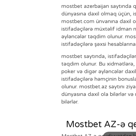
mostbet azerbaijan saytında
dünyasına daxil olmaq üçün, is
mostbet.com ünvanına daxil ol
istifadəçilərə müxtəlif idman n
əyləncələr təqdim olunur. most
istifadəçilərə şəxsi hesabların
mostbet saytında, istifadəçil
təqdim olunur. Bu xidmətlərə, 
poker və digər əyləncələr daxi
istifadəçilərə həmçinin bonusla
olunur. mostbet.az saytını ziya
dünyasına daxil ola bilərlər və
bilərlər.
Mostbet AZ-ə q