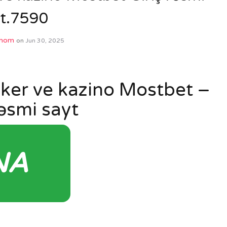
t.7590
Phom
on
Jun 30, 2025
er ve kazino Mostbet –
rəsmi sayt
NA