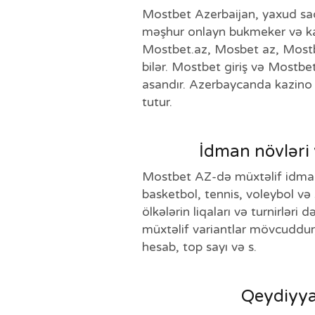
Mostbet Azerbaijan, yaxud s
məşhur onlayn bukmeker və kaz
Mostbet.az, Mosbet az, Mostbe
bilər. Mostbet giriş və Mostbe
asandır. Azerbaycanda kazino 
tutur.
İdman növləri 
Mostbet AZ-də müxtəlif idman
basketbol, tennis, voleybol və
ölkələrin liqaları və turnirləri
müxtəlif variantlar mövcuddu
hesab, top sayı və s.
Qeydiyya