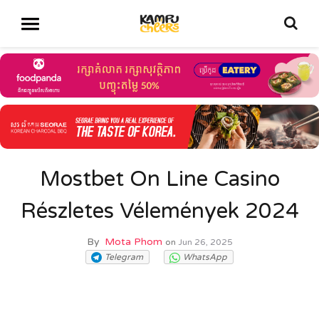
Mostbet On Line Casino
Részletes Vélemények 2024
By
Mota Phom
on
Jun 26, 2025
Telegram
WhatsApp