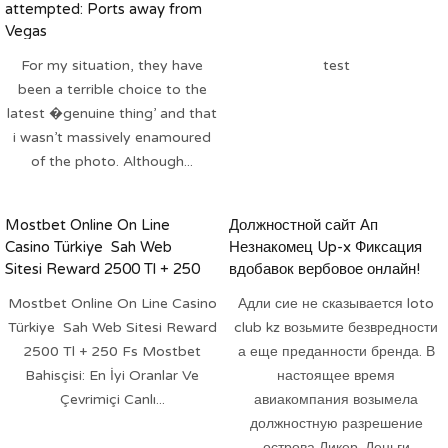
attempted: Ports away from
Vegas
For my situation, they have
test
been a terrible choice to the
latest �genuine thing’ and that
i wasn’t massively enamoured
of the photo. Although...
Mostbet Online On Line
Должностной сайт Ап
Casino Türkiye ️ Sah Web
Незнакомец Up-x Фиксация
Sitesi Reward 2500 Tl + 250
вдобавок вербовое онлайн!
F
Mostbet Online On Line Casino
Адли сие не сказывается loto
Türkiye ️ Sah Web Sitesi Reward
club kz возьмите безвредности
2500 Tl + 250 Fs Mostbet
а еще преданности бренда. В
Bahisçisi: En İyi Oranlar Ve
настоящее время
Çevrimiçi Canlı...
авиакомпания возымела
должностную разрешение
острова Ликер. Деньги