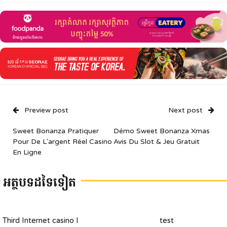
Preview post
Next post
Sweet Bonanza Pratiquer
Démo Sweet Bonanza Xmas ️
Pour De L'argent Réel Casino
Avis Du Slot & Jeu Gratuit
En Ligne
អត្ថបទដទៃទៀត
Third Internet casino I
test