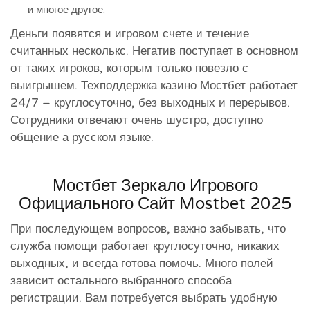
и многое другое.
Деньги появятся и игровом счете и течение
считанных несколькс. Негатив поступает в основном
от таких игроков, которым только повезло с
выигрышем. Техподдержка казино Мостбет работает
24/7 – круглосуточно, без выходных и перерывов.
Сотрудники отвечают очень шустро, доступно
общение а русском языке.
Мостбет Зеркало Игрового
Официального Сайт Mostbet 2025
При последующем вопросов, важно забывать, что
служба помощи работает круглосуточно, никаких
выходных, и всегда готова помочь. Много полей
зависит остального выбранного способа
регистрации. Вам потребуется выбрать удобную