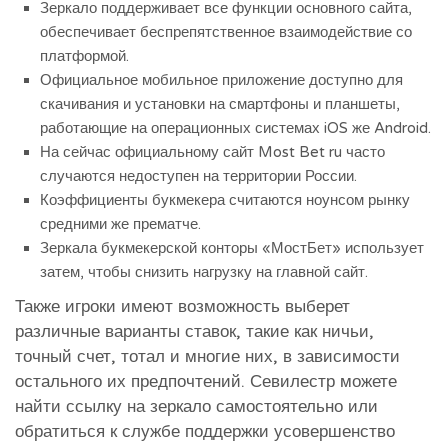
Зеркало поддерживает все функции основного сайта,
обеспечивает беспрепятственное взаимодействие со
платформой.
Официальное мобильное приложение доступно для
скачивания и установки на смартфоны и планшеты,
работающие на операционных системах iOS же Android.
На сейчас официальному сайт Most Bet ru часто
случаются недоступен на территории России.
Коэффициенты букмекера считаются ноунсом рынку
средними же прематче.
Зеркала букмекерской конторы «МостБет» использует
затем, чтобы снизить нагрузку на главной сайт.
Также игроки имеют возможность выберет
различные варианты ставок, такие как ничьи,
точный счет, тотал и многие них, в зависимости
остального их предпочтений. Севилестр можете
найти ссылку на зеркало самостоятельно или
обратиться к службе поддержки усовершенство