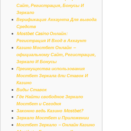
Сайт, Регистрация, Бонусы И
Зеркало
Верификация Аккаунта Для вывода
Средств
Mostbet Casino Онлайн:
Регистрация И Вход в Аккаунт
Казино Мостбет Онлайн –
официальному Сайт, Регистрация,
Зеркало И Бонусы
Преимущества использования
Мостбет Зеркала дли Ставок И
Казино
Виды Ставок
Где Найти свободное Зеркало
Мостбет и Сегодня
Законно ведь Казино Mostbet?
Зеркало Мостбет и Приложении
Мостбет Зеркало – Онлайн Казино