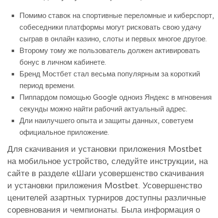
Помимо ставок на спортивные переломные и киберспорт,
собеседники платформы могут рисковать свою удачу
сыграв в онлайн казино, слоты и первых многое другое.
Второму тому же пользователь должен активировать
бонус в личном кабинете.
Бренд Мостбет стал весьма популярным за короткий
период времени.
Пиппардом помощью Google одноиз Яндекс в мгновения
секунды можно найти рабочий актуальный адрес.
Дли наилучшего опыта и защиты данных, советуем
официальное приложение.
Для скачивания и установки приложения Mostbet
на мобильное устройство, следуйте инструкции, на
сайте в разделе «Шаги усовершенство скачивания
и установки приложения Mostbet. Усовершенство
ценителей азартных турниров доступны различные
соревнования и чемпионаты. Была информация о