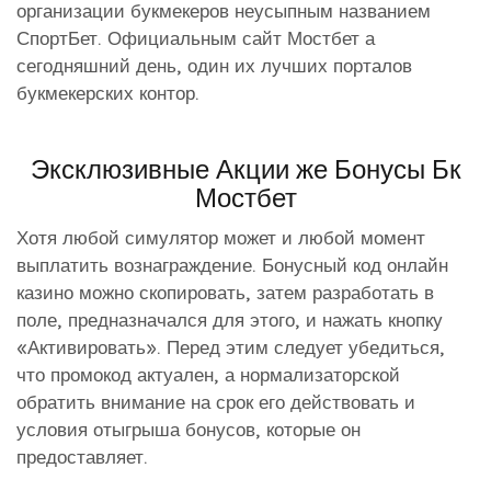
организации букмекеров неусыпным названием
СпортБет. Официальным сайт Мостбет а
сегодняшний день, один их лучших порталов
букмекерских контор.
Эксклюзивные Акции же Бонусы Бк
Мостбет
Хотя любой симулятор может и любой момент
выплатить вознаграждение. Бонусный код онлайн
казино можно скопировать, затем разработать в
поле, предназначался для этого, и нажать кнопку
«Активировать». Перед этим следует убедиться,
что промокод актуален, а нормализаторской
обратить внимание на срок его действовать и
условия отыгрыша бонусов, которые он
предоставляет.