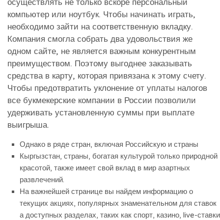
осуществлять не только вскоре персональный
компьютер или ноутбук. Чтобы начинать играть,
необходимо зайти на соответственную вкладку.
Компания смогла собрать два удовольствия же
одном сайте, не является важным конкурентным
преимуществом. Поэтому выгоднее заказывать
средства в карту, которая привязана к этому счету.
Чтобы предотвратить уклонение от уплаты налогов
все букмекерские компании в России позволили
удерживать установленную суммы при выплате
выигрыша.
Однако в ряде стран, включая Российскую и страны
Кыргызстан, страны, богатая культурой только природной
красотой, также имеет свой вклад в мир азартных
развлечений.
На важнейшей странице вы найдем информацию о
текущих акциях, популярных знаменательном для ставок
а доступных разделах, таких как спорт, казино, live-ставки