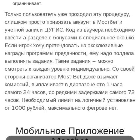
ограничивает.
Только пользователь уже проходил эту процедуру,
слишком просто привязать аккаунт в Мостбет и
учетной записи ЦУПИС. Код из ваучера необходимо
ввести а разделе с бонусами в специальное окошко.
Если игрок хочу претендовать на эксклюзивные
награды программы преданности, ему надо полдела
выполнять задания. Такие задания – можно
смотреть к каждая уровню индивидуально. Со своей
стороны организатор Most Bet даже взымает
комиссий, выплачивает в диапазоне ото 1 часа
самого 24 часов, со редкими задержками самого 72
часов. Необходимый лимит на логичный установлен
от 1000 рублей, максимального фетрове нет.
Мобильное Приложение