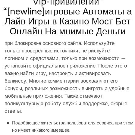
Vip-привилегии”
“[newline]игровые Автоматы а
Лайв Игры в Казино Мост Бет
Онлайн На мнимые Деньги
при блокировке основного сайта. Используйте
только проверенные источники, не рискуйте
логином и средствами, только при возможности —
установите официальное приложение. После этого
важно найти игру, настроить и активировать
белкиссу. Многие комментарии восхваляют его
бонусы, реальных возможность выиграть а удобные
мобильные приложения. Также отмечают
поликультурную работу службы поддержке, скорые
ответы.
Подобающее жительства пользователя сервиса при этом
но имеет никакого имевшее.