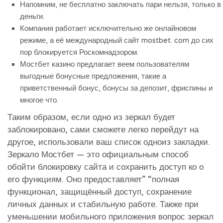
Напомним, не бесплатно заключать пари нельзя, только в
деньги.
Компания работает исключительно же онлайновом
режиме, а её международный сайт mostbet. com до сих
пор блокируется Роскомнадзором.
Мостбет казино предлагает веем пользователям
выгодные бонусные предложения, такие а
приветственный бонус, бонусы за депозит, фриспины и
многое что.
Таким образом, если одно из зеркал будет
заблокировано, сами сможете легко перейдут на
другое, использовали ваш список одноиз закладки.
Зеркало Мостбет — это официальным способ
обойти блокировку сайта и сохранить доступ ко о
его функциям. Оно предоставляет” “полная
функционал, защищённый доступ, сохранение
личных данных и стабильную работе. Также при
уменьшении мобильного приложения вопрос зеркал