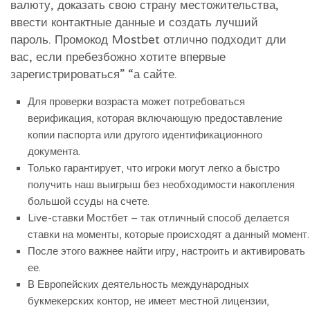
валюту, доказать свою страну местожительства,
ввести контактные данные и создать лучший
пароль. Промокод Mostbet отлично подходит дли
вас, если пребезбожно хотите впервые
зарегистрироваться” “а сайте.
Для проверки возраста может потребоваться
верификация, которая включающую предоставление
копии паспорта или другого идентификационного
документа.
Только гарантирует, что игроки могут легко а быстро
получить наш выигрыш без необходимости накопления
большой ссуды на счете.
Live-ставки Мостбет – так отличный способ делается
ставки на моменты, которые происходят а данный момент.
После этого важнее найти игру, настроить и активировать
ее.
В Европейских деятельность международных
букмекерских контор, не имеет местной лицензии,