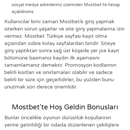
sosyal medya adresleriniz üzerinden Mostbet’te hesap
açabilirsiniz.
Kullanıcılar kimi zaman Mostbet’e giriş yapmak
isterken sorun yaşarlar ve site giriş yapmalarına izin
vermez. Mostbet Türkiye sayfası kayıt olma
açısından sobre kolay sayfalardan biridir. Siteye
giriş yaptıktan sonra sağ üst köşede yer joe kayıt
bölümüne basmanız kaydın ilk aşamasını
tamamlamanız demektir. Promosyon kodlarının
belirli kısıtları ve sınırlamaları olabilir ve sadece
belirli bir süre için geçerlidirler; bu yüzden bunu
unutmak son derece önemlidir.
Mostbet’te Hoş Geldin Bonusları
Bunlar öncelikle oyunun dürüstlük koşullarının
yerine getirildiği bir odada düzenlenen çekilişlere