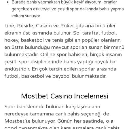
Burada bahis yapmaktan büyük keyif alıyorum, oranlar
gerçekten etkileyici ve çeşitli spor dallarında bahis yapma
imkanı sunuyor.
Line, Reside, Casino ve Poker gibi ana bölümler
ekranın üst kısmında bulunur. Sol tarafta, futbol,
hokey, basketbol ve tenis gibi en popüler olanların
en üstte bulunduğu mevcut sporları sunan bir menü
bulunmaktadır. Online spor bahisleri, birçok insanın
çeşitli spor disiplinlerinde bahis yaptığı büyük bir
endüstridir. En çok tercih edilen sporlar arasında
futbol, basketbol ve beyzbol bulunmaktadır.
Mostbet Casino İncelemesi
Spor bahislerinde bulunan karşılaşmaların
neredeyse tamamına canlı bahis seçeneği de
Mostbet’te bulunuyor. Günün her saatinde, o a
good oynanmakta olan karşılaşmalara canlı bahis