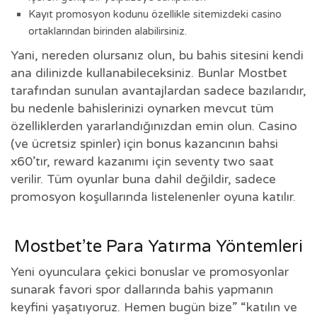
Kayıt promosyon kodunu özellikle sitemizdeki casino
ortaklarından birinden alabilirsiniz.
Yani, nereden olursanız olun, bu bahis sitesini kendi
ana dilinizde kullanabileceksiniz. Bunlar Mostbet
tarafından sunulan avantajlardan sadece bazılarıdır,
bu nedenle bahislerinizi oynarken mevcut tüm
özelliklerden yararlandığınızdan emin olun. Casino
(ve ücretsiz spinler) için bonus kazancının bahsi
x60’tır, reward kazanımı için seventy two saat
verilir. Tüm oyunlar buna dahil değildir, sadece
promosyon koşullarında listelenenler oyuna katılır.
Mostbet’te Para Yatırma Yöntemleri
Yeni oyunculara çekici bonuslar ve promosyonlar
sunarak favori spor dallarında bahis yapmanın
keyfini yaşatıyoruz. Hemen bugün bize” “katılın ve