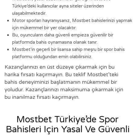
Türkiye’deki kullanıcılar ayna siteler üzerinden
ulaşabilmektedir.
Motor sporları hayranıysanız, Mostbet bahislerinizi yapmak
için mükemmel bir yer olacaktır.
Bu, oyuncuların daha güvenli empieza güvenilir bir
platformda bahis oynamasına olanak tanır.
Mostbet’in geçerli bir lisansa sahip meşru bir spor bahis
platformu olduğundan emin olabilirsiniz.
Kazançlarınızı en üst düzeye çıkarmak için bu
harika fırsatı kaçırmayın. Bu teklif Mostbet’teki
bahis deneyiminizi başlatmanın mükemmel bir
yoludur. Kazançlarınızı maksimuma çıkarmak için
bu inanılmaz fırsatı kaçırmayın.
Mostbet Türkiye’de Spor
Bahisleri Için Yasal Ve Güvenli