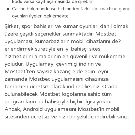
kodu varsa kayıt aşamasında da girebilir.
Casino bölümünde ise birbirinden farklı slot machine game
oyunları üyeleri beklemekte.
Şirket, spor bahisleri ve kumar oyunları dahil olmak
üzere çeşitli seçenekler sunmaktadır. Mostbet
uygulaması, kumarbazların mobil cihazlarını de?
erlendirmek suretiyle en iyi bahisçi sitesi
hizmetlerini almalarının en güvenilir ve mükemmel
yoludur. Uygulamayı çevrimiçi indirin ve
Mostbet’ten sayısız kazanç elde edin. Aynı
zamanda Mostbet uygulamasını cihazınıza
tamamen ücretsiz olarak indirebilirsiniz. Orada
bulunabilecek Mostbet logolarına sahip tüm
programların bu bahisçiyle hiçbir ilgisi yoktur.
Ancak, Android uygulamasını Mostbet’in mobil
sitesinden ücretsiz ve hızlı bir şekilde indirebilirsiniz.