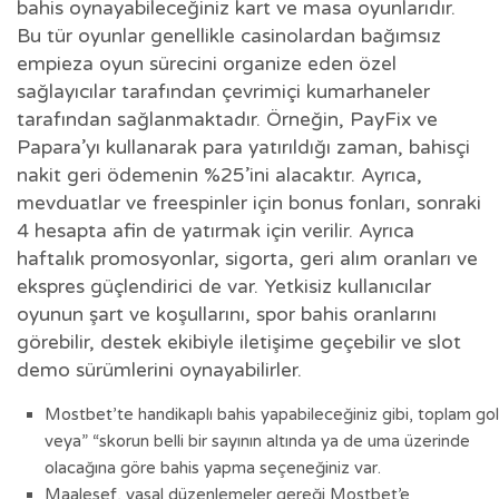
bahis oynayabileceğiniz kart ve masa oyunlarıdır.
Bu tür oyunlar genellikle casinolardan bağımsız
empieza oyun sürecini organize eden özel
sağlayıcılar tarafından çevrimiçi kumarhaneler
tarafından sağlanmaktadır. Örneğin, PayFix ve
Papara’yı kullanarak para yatırıldığı zaman, bahisçi
nakit geri ödemenin %25’ini alacaktır. Ayrıca,
mevduatlar ve freespinler için bonus fonları, sonraki
4 hesapta afin de yatırmak için verilir. Ayrıca
haftalık promosyonlar, sigorta, geri alım oranları ve
ekspres güçlendirici de var. Yetkisiz kullanıcılar
oyunun şart ve koşullarını, spor bahis oranlarını
görebilir, destek ekibiyle iletişime geçebilir ve slot
demo sürümlerini oynayabilirler.
Mostbet’te handikaplı bahis yapabileceğiniz gibi, toplam gol
veya” “skorun belli bir sayının altında ya de uma üzerinde
olacağına göre bahis yapma seçeneğiniz var.
Maalesef, yasal düzenlemeler gereği Mostbet’e