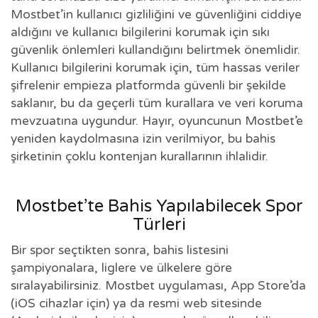
Mostbet’in kullanıcı gizliliğini ve güvenliğini ciddiye
aldığını ve kullanıcı bilgilerini korumak için sıkı
güvenlik önlemleri kullandığını belirtmek önemlidir.
Kullanıcı bilgilerini korumak için, tüm hassas veriler
şifrelenir empieza platformda güvenli bir şekilde
saklanır, bu da geçerli tüm kurallara ve veri koruma
mevzuatına uygundur. Hayır, oyuncunun Mostbet’e
yeniden kaydolmasına izin verilmiyor, bu bahis
şirketinin çoklu kontenjan kurallarının ihlalidir.
Mostbet’te Bahis Yapılabilecek Spor
Türleri
Bir spor seçtikten sonra, bahis listesini
şampiyonalara, liglere ve ülkelere göre
sıralayabilirsiniz. Mostbet uygulaması, App Store’da
(iOS cihazlar için) ya da resmi web sitesinde