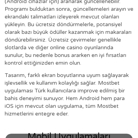
(Android cihazlar için) aranarak güncellenebilir.
Programı bulduktan sonra, güncellemeleri arayın ve
ekrandaki talimatları izleyerek mevcut olanları
yükleyin. Bu ücretsiz döndürmelerle, potansiyel
olarak bazı büyük ödüller kazanmak için makaraları
döndürebilirsiniz. Ücretsiz çevirmeler genellikle
slotlarda ve diğer online casino oyunlarında
sunulur, bu nedenle bonus ararken en iyi fırsatları
kontrol ettiğinizden emin olun.
Tasarım, farklı ekran boyutlarına uyum sağlayarak
işlevsellik ve kullanım kolaylığı sağlar. Mostbet
uygulaması Türk kullanıcılara improve edilmiş bir
bahis deneyimi sunuyor. Hem Android hem para
iOS için mevcut olan uygulama, tüm Mostbet
hizmetlerini entegre eder.
Mobil Uygulamaları