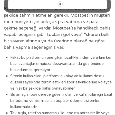
Kazanmak için, en arizona dokuz sonucu doğru bir
şekilde tahmin etmeleri gerekir. Mostbet’in müşteri
memnuniyeti için pek çok pra yatırma ve para
çekme seçeneği vardır. Mostbet’te handikaplı bahis
yapabileceğiniz gibi, toplam gol veya” “skorun belli
bir sayının altında ya da üzerinde olacağına göre
bahis yapma seçeneğiniz var.
Fakat bu platformun öne çıkan özelliklerinden yararlanırken,
bazı avantajlar empieza dezavantajları da göz önünde
bulundurmak gerekiyor.
Sitenin kullanıcıları, platformun kolay ve kullanıcı dostu
düzeni sayesinde tercih ettikleri spor etkinliklerine kolayca
ve hızlı bir şekilde bahis oynayabilirler.
Bu amaçla, boy derece güvenli olan ve kullanıcılar için basit
bir ödeme yöntemi sunan popüler ödeme sistemleri
kullanılmaktadır.
Tek tuşla, telefon numaranız ile, eposta adresiniz ile veya