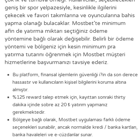
geniş bir spor yelpazesiyle, kesinlikle ilgilerini
çekecek ve favori takımlarına ve oyuncularına bahis
yapma olanağı bulacaklar. Mostbet’te minimum
afin de yatırma miktarı seçtiğiniz ödeme
yöntemine bağlı olarak değişebilir. Belirli bir ödeme
yöntemi ve bölgeniz için kesin minimum pra
yatırma tutarını öğrenmek için Mostbet müşteri
hizmetlerine başvurmanızı tavsiye ederiz.
Bu platform, finansal işlemlerin güvenliği i?in da son derece
hassastır ve kullanıcıların kişisel bilgilerini koruma altına
almıştır.
%125 reward talep etmek için, kayıttan sonraki thirty
dakika içinde sobre az 20 ₺ yatırım yapmanız
gerekmektedir.
Bölgeye bağlı olarak, Mostbet uygulaması farklı ödeme
seçenekleri sunabilir, ancak normalde kredi / banka kartları,
banka havaleleri ve e-cüzdanlar sunar.