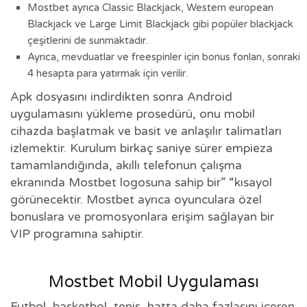
Mostbet ayrıca Classic Blackjack, Western european
Blackjack ve Large Limit Blackjack gibi popüler blackjack
çeşitlerini de sunmaktadır.
Ayrıca, mevduatlar ve freespinler için bonus fonları, sonraki
4 hesapta para yatırmak için verilir.
Apk dosyasını indirdikten sonra Android
uygulamasını yükleme prosedürü, onu mobil
cihazda başlatmak ve basit ve anlaşılır talimatları
izlemektir. Kurulum birkaç saniye sürer empieza
tamamlandığında, akıllı telefonun çalışma
ekranında Mostbet logosuna sahip bir” “kısayol
görünecektir. Mostbet ayrıca oyunculara özel
bonuslara ve promosyonlara erişim sağlayan bir
VIP programına sahiptir.
Mostbet Mobil Uygulaması
Futbol, basketbol, tenis, hatta daha fazlasını içeren