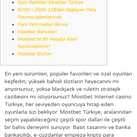
Spor Bahisleri Mostbet Türkiye
%100 + 250fs 12$’dan Başlayan Para
Yatırma Işlemlerinde
Para Yatirmadan Bonus
Mostbet Bonusları
Mostbet’te Bir Hesaba Nasıl
Kaydolabilirim?
Mostbet Slotları
En yeni sürümleri, popüler favorileri ve özel oyunları
keşfedin; yüksek bahisli slotların heyecanını mı
arıyorsunuz, yoksa blackjack ve ruletin stratejik
cazibesini mi istiyorsunuz? Mostbet Internet casino
Türkiye, her seviyeden oyuncuya hitap eden
oyunlarla sizi bekliyor. Mostbet Türkiye, aralarından
seçim yapabileceğiniz çeşitli spor dalları ile çeşitli
bir bahis deneyimi sunuyor. Basit tasarımı ve banka
bankacılığı, e-cüzdanlar empieza kripto para