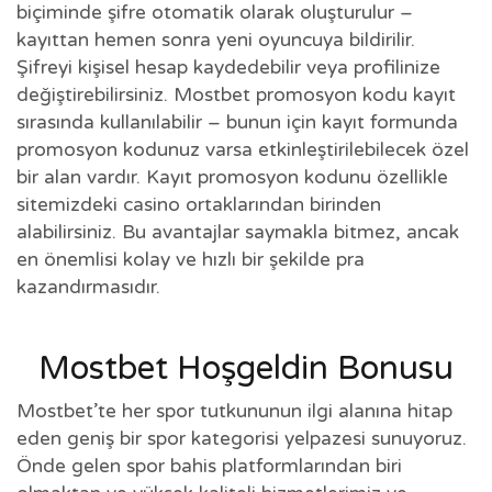
biçiminde şifre otomatik olarak oluşturulur –
kayıttan hemen sonra yeni oyuncuya bildirilir.
Şifreyi kişisel hesap kaydedebilir veya profilinize
değiştirebilirsiniz. Mostbet promosyon kodu kayıt
sırasında kullanılabilir – bunun için kayıt formunda
promosyon kodunuz varsa etkinleştirilebilecek özel
bir alan vardır. Kayıt promosyon kodunu özellikle
sitemizdeki casino ortaklarından birinden
alabilirsiniz. Bu avantajlar saymakla bitmez, ancak
en önemlisi kolay ve hızlı bir şekilde pra
kazandırmasıdır.
Mostbet Hoşgeldin Bonusu
Mostbet’te her spor tutkununun ilgi alanına hitap
eden geniş bir spor kategorisi yelpazesi sunuyoruz.
Önde gelen spor bahis platformlarından biri