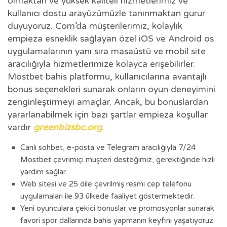
olmaktan ve yüksek kaliteli hizmetlerimiz ve
kullanıcı dostu arayüzümüzle tanınmaktan gurur
duyuyoruz. Com’da müşterilerimiz, kolaylık
empieza esneklik sağlayan özel iOS ve Android os
uygulamalarının yanı sıra masaüstü ve mobil site
aracılığıyla hizmetlerimize kolayca erişebilirler.
Mostbet bahis platformu, kullanıcılarına avantajlı
bonus seçenekleri sunarak onların oyun deneyimini
zenginleştirmeyi amaçlar. Ancak, bu bonuslardan
yararlanabilmek için bazı şartlar empieza koşullar
vardır
greenbizsbc.org
.
Canlı sohbet, e-posta ve Telegram aracılığıyla 7/24
Mostbet çevrimiçi müşteri desteğimiz, gerektiğinde hızlı
yardım sağlar.
Web sitesi ve 25 dile çevrilmiş resmi cep telefonu
uygulamaları ile 93 ülkede faaliyet göstermektedir.
Yeni oyunculara çekici bonuslar ve promosyonlar sunarak
favori spor dallarında bahis yapmanın keyfini yaşatıyoruz.