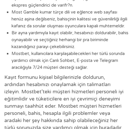
ekspres güçlendirici de varifr?n.
Most Gamble kumar türçe dili ve eğlence web sayfası
henüz aşina değilseniz, bahisçinin kalitesi ve güvenilirliği ilgili
kafanız da sorular oluşması oyunculara kapalı muhtemeldir.
Bir ayna yardımıyla kayıt olabilir, hesabınızı doldurabilir, bahis
oynayabilir ve seçtiğiniz herhangi bir pra biriminde
kazandığınız parayı çekebilirsiniz.
Mostbet, kullanıcılara karşılaşabilecekleri her türlü sorunda
yardımcı olmak için Canlı Sohbet, E-posta ve Telegram
aracılığıyla 7/24 müşteri desteği sağlar.
Kayıt formunu kişisel bilgilerinizle doldurun,
ardından hesabınızı onaylamak için talimatları
izleyin. Mostbet’teki müşteri hizmetleri personeli iyi
eğitimlidir ve tüketicilere en iyi çevrimiçi deneyimi
sunmayı taahhüt eder. Mostbet müşteri hizmetleri
personeli, bahis, hesapla ilgili problemler veya
aradaki her şey hakkında sahip olabileceğiniz her
türlü sorunuzda size yardımcı olmak için buradadır.