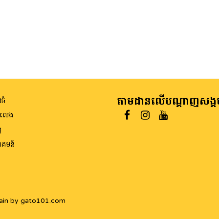
តាមដានលើបណ្តាញសង្គ
ធំ
ីលេង
ត
គមន៍
ain by gato101.com