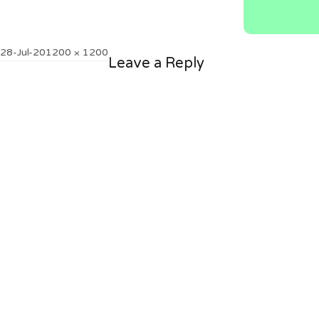
Posted
Full
28-Jul-20
1200 × 1200
Leave a Reply
on
size