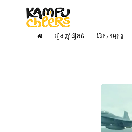
រឿងញ៉ាំរឿងធំ
ជីវិត/កម្សាន្ត