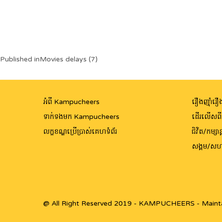
Post
Published in
Movies delays (7)
navigation
អំពី Kampucheers
រឿងញ៉ាំរឿង
ទាក់ទងមក Kampucheers
ដើរលើសព
លក្ខខណ្ឌប្រើប្រាស់គេហទំព័រ
ជិវិត/កម្សាន្
សង្គម/សហ
@ All Right Reserved 2019 - KAMPUCHEERS - Maint