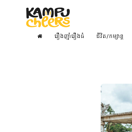
រឿងញ៉ាំរឿងធំ
ជីវិត/កម្សាន្ត