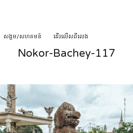
សង្គម/សហគមន៍
ដើរលើសពីលេង
Nokor-Bachey-117