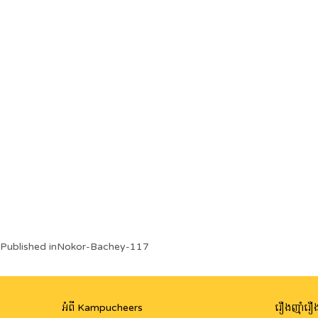
Post
Published in
Nokor-Bachey-117
navigation
អំពី Kampucheers
រឿងញ៉ាំរឿង