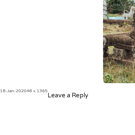
Posted
Full
18-Jan-20
2048 × 1365
Leave a Reply
on
size