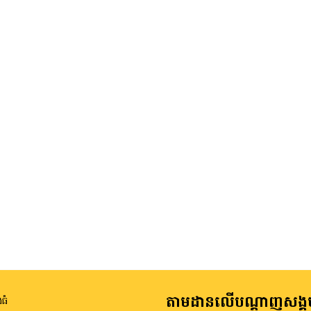
តាមដានលើបណ្តាញសង្គ
ធំ