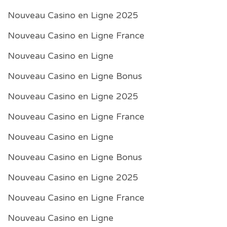
Nouveau Casino en Ligne 2025
Nouveau Casino en Ligne France
Nouveau Casino en Ligne
Nouveau Casino en Ligne Bonus
Nouveau Casino en Ligne 2025
Nouveau Casino en Ligne France
Nouveau Casino en Ligne
Nouveau Casino en Ligne Bonus
Nouveau Casino en Ligne 2025
Nouveau Casino en Ligne France
Nouveau Casino en Ligne