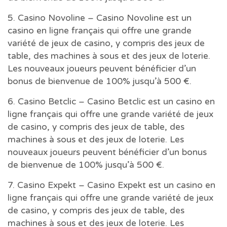
5. Casino Novoline – Casino Novoline est un
casino en ligne français qui offre une grande
variété de jeux de casino, y compris des jeux de
table, des machines à sous et des jeux de loterie.
Les nouveaux joueurs peuvent bénéficier d’un
bonus de bienvenue de 100% jusqu’à 500 €.
6. Casino Betclic – Casino Betclic est un casino en
ligne français qui offre une grande variété de jeux
de casino, y compris des jeux de table, des
machines à sous et des jeux de loterie. Les
nouveaux joueurs peuvent bénéficier d’un bonus
de bienvenue de 100% jusqu’à 500 €.
7. Casino Expekt – Casino Expekt est un casino en
ligne français qui offre une grande variété de jeux
de casino, y compris des jeux de table, des
machines à sous et des jeux de loterie. Les