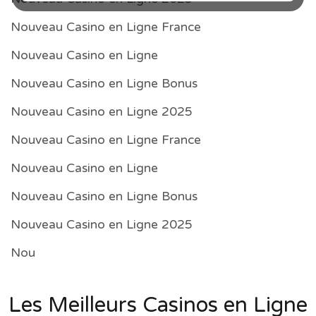
Nouveau Casino en Ligne France
Nouveau Casino en Ligne
Nouveau Casino en Ligne Bonus
Nouveau Casino en Ligne 2025
Nouveau Casino en Ligne France
Nouveau Casino en Ligne
Nouveau Casino en Ligne Bonus
Nouveau Casino en Ligne 2025
Nou
Les Meilleurs Casinos en Ligne