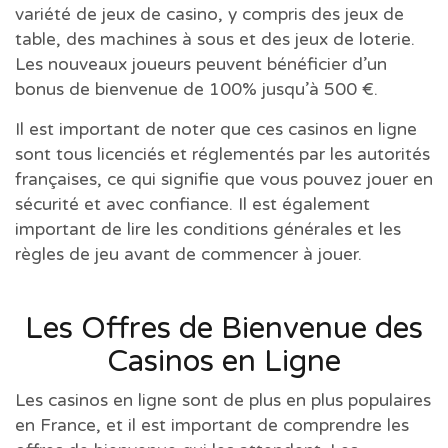
variété de jeux de casino, y compris des jeux de
table, des machines à sous et des jeux de loterie.
Les nouveaux joueurs peuvent bénéficier d’un
bonus de bienvenue de 100% jusqu’à 500 €.
Il est important de noter que ces casinos en ligne
sont tous licenciés et réglementés par les autorités
françaises, ce qui signifie que vous pouvez jouer en
sécurité et avec confiance. Il est également
important de lire les conditions générales et les
règles de jeu avant de commencer à jouer.
Les Offres de Bienvenue des
Casinos en Ligne
Les casinos en ligne sont de plus en plus populaires
en France, et il est important de comprendre les