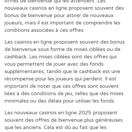
offres de bienvenue qui les attendent. Les
nouveaux casinos en ligne proposent souvent des
bonus de bienvenue pour attirer de nouveaux
joueurs, mais il est important de comprendre les
conditions associées à ces offres.
Les casinos en ligne proposent souvent des bonus
de bienvenue sous forme de mises ciblées ou de
cashback. Les mises ciblées sont des offres qui
vous permettent de jouer avec des fonds
supplémentaires, tandis que le cashback est une
récompense pour les joueurs qui perdent. Il est
important de noter que ces offres sont souvent
liées à des conditions de jeu, telles que des mises
minimales ou des délais pour utiliser les fonds.
Les nouveaux casinos en ligne 2025 proposent
souvent des offres de bienvenue plus généreuses
que les anciens. Cela est dû au fait que les