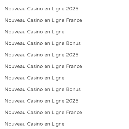
Nouveau Casino en Ligne 2025
Nouveau Casino en Ligne France
Nouveau Casino en Ligne
Nouveau Casino en Ligne Bonus
Nouveau Casino en Ligne 2025
Nouveau Casino en Ligne France
Nouveau Casino en Ligne
Nouveau Casino en Ligne Bonus
Nouveau Casino en Ligne 2025
Nouveau Casino en Ligne France
Nouveau Casino en Ligne