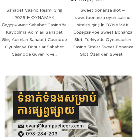
Sahabet Casino Resmi Giriş
Sweet bonanza slot –
2025 ▶️ OYNAMAK
sweetbonanza oyun casino
Содержимое Sahabet Casino’de
siteleri giriş ▶️ OYNAMAK
Kaydolma Adımları Sahabet
Содержимое Sweet Bonanza
Giriş Adımları Sahabet Casino’de
Slot: Türkiye’de Oynanabilen
Oyunlar ve Bonuslar Sahabet
Casino Siteler Sweet Bonanza
Casino’de Güvenlik ve...
Slot Özellikleri Sweet...