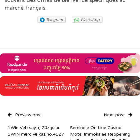
souvent des offres de bienvenue spécifiques au
marché français.
Telegram
WhatsApp
Preview post
Next post
1Win Veb saytı, Güzgülər
Seminole On Line Casino
1WIN mərc və kazino.4127
Motel Immokalee Reopening