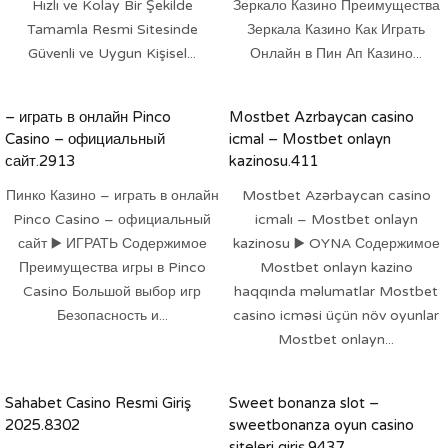
Hızlı ve Kolay Bir Şekilde
Зеркало Казино Преимущества
Tamamla Resmi Sitesinde
Зеркала Казино Как Играть
Güvenli ve Uygun Kişisel...
Онлайн в Пин Ап Казино...
– играть в онлайн Pinco
Mostbet Azrbaycan casino
Casino – официальный
icmal – Mostbet onlayn
сайт.2913
kazinosu.411
Пинко Казино – играть в онлайн
Mostbet Azərbaycan casino
Pinco Casino – официальный
icmalı – Mostbet onlayn
сайт ▶️ ИГРАТЬ Содержимое
kazinosu ▶️ OYNA Содержимое
Преимущества игры в Pinco
Mostbet onlayn kazino
Casino Большой выбор игр
haqqında məlumatlar Mostbet
Безопасность и...
casino icməsi üçün növ oyunlar
Mostbet onlayn...
Sahabet Casino Resmi Giriş
Sweet bonanza slot –
2025.8302
sweetbonanza oyun casino
siteleri giriş.9437