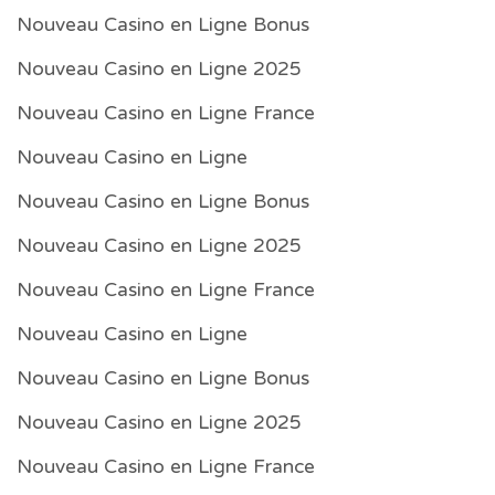
Nouveau Casino en Ligne Bonus
Nouveau Casino en Ligne 2025
Nouveau Casino en Ligne France
Nouveau Casino en Ligne
Nouveau Casino en Ligne Bonus
Nouveau Casino en Ligne 2025
Nouveau Casino en Ligne France
Nouveau Casino en Ligne
Nouveau Casino en Ligne Bonus
Nouveau Casino en Ligne 2025
Nouveau Casino en Ligne France