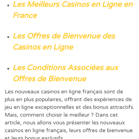
Les Meilleurs Casinos en Ligne en
France
Les Offres de Bienvenue des
Casinos en Ligne
Les Conditions Associées aux
Offres de Bienvenue
Les nouveaux casinos en ligne français sont de
plus en plus populaires, offrant des expériences de
jeu en ligne exceptionnelles et des bonus attractifs.
Mais, comment choisir le meilleur ? Dans cet
article, nous allons vous présenter les nouveaux
casinos en ligne français, leurs offres de bienvenue
et leurs bonus exclusifs.