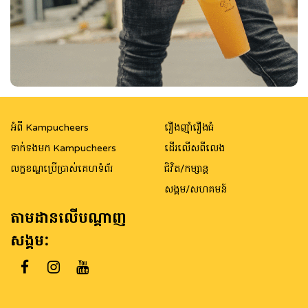
អំពី Kampucheers
រឿងញ៉ាំរឿងធំ
ទាក់ទងមក Kampucheers
ដើរលើសពីលេង
លក្ខខណ្ឌប្រើប្រាស់គេហទំព័រ
ជិវិត/កម្សាន្ត
សង្គម/សហគមន៍
តាមដានលើបណ្តាញ
សង្គម: