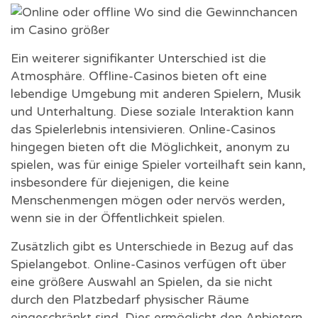
Ein weiterer signifikanter Unterschied ist die
Atmosphäre. Offline-Casinos bieten oft eine
lebendige Umgebung mit anderen Spielern, Musik
und Unterhaltung. Diese soziale Interaktion kann
das Spielerlebnis intensivieren. Online-Casinos
hingegen bieten oft die Möglichkeit, anonym zu
spielen, was für einige Spieler vorteilhaft sein kann,
insbesondere für diejenigen, die keine
Menschenmengen mögen oder nervös werden,
wenn sie in der Öffentlichkeit spielen.
Zusätzlich gibt es Unterschiede in Bezug auf das
Spielangebot. Online-Casinos verfügen oft über
eine größere Auswahl an Spielen, da sie nicht
durch den Platzbedarf physischer Räume
eingeschränkt sind. Dies ermöglicht den Anbietern,