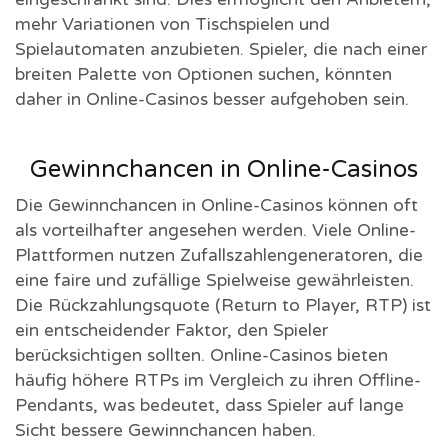
mehr Variationen von Tischspielen und
Spielautomaten anzubieten. Spieler, die nach einer
breiten Palette von Optionen suchen, könnten
daher in Online-Casinos besser aufgehoben sein.
Gewinnchancen in Online-Casinos
Die Gewinnchancen in Online-Casinos können oft
als vorteilhafter angesehen werden. Viele Online-
Plattformen nutzen Zufallszahlengeneratoren, die
eine faire und zufällige Spielweise gewährleisten.
Die Rückzahlungsquote (Return to Player, RTP) ist
ein entscheidender Faktor, den Spieler
berücksichtigen sollten. Online-Casinos bieten
häufig höhere RTPs im Vergleich zu ihren Offline-
Pendants, was bedeutet, dass Spieler auf lange
Sicht bessere Gewinnchancen haben.