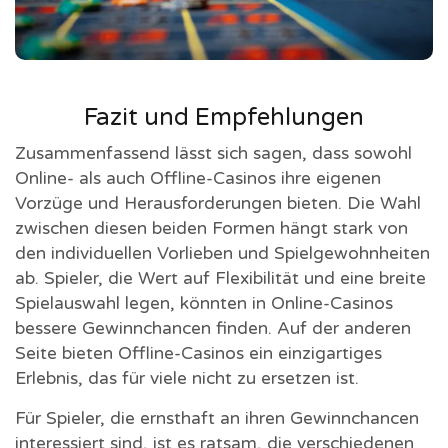
Fazit und Empfehlungen
Zusammenfassend lässt sich sagen, dass sowohl
Online- als auch Offline-Casinos ihre eigenen
Vorzüge und Herausforderungen bieten. Die Wahl
zwischen diesen beiden Formen hängt stark von
den individuellen Vorlieben und Spielgewohnheiten
ab. Spieler, die Wert auf Flexibilität und eine breite
Spielauswahl legen, könnten in Online-Casinos
bessere Gewinnchancen finden. Auf der anderen
Seite bieten Offline-Casinos ein einzigartiges
Erlebnis, das für viele nicht zu ersetzen ist.
Für Spieler, die ernsthaft an ihren Gewinnchancen
interessiert sind, ist es ratsam, die verschiedenen