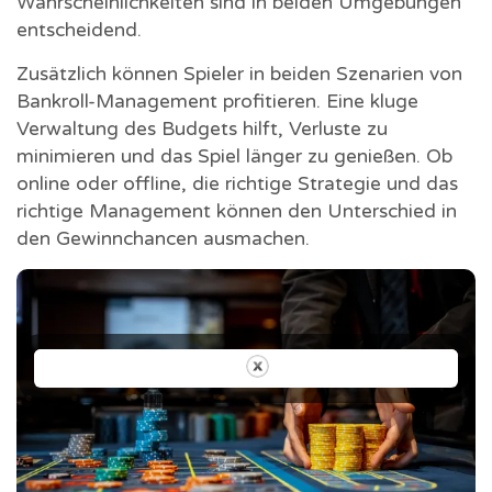
Wahrscheinlichkeiten sind in beiden Umgebungen
entscheidend.
Zusätzlich können Spieler in beiden Szenarien von
Bankroll-Management profitieren. Eine kluge
Verwaltung des Budgets hilft, Verluste zu
minimieren und das Spiel länger zu genießen. Ob
online oder offline, die richtige Strategie und das
richtige Management können den Unterschied in
den Gewinnchancen ausmachen.