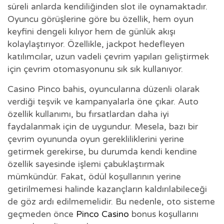
süreli anlarda kendiliğinden slot ile oynamaktadır.
Oyuncu görüşlerine göre bu özellik, hem oyun
keyfini dengeli kılıyor hem de günlük akışı
kolaylaştırıyor. Özellikle, jackpot hedefleyen
katılımcılar, uzun vadeli çevrim yapıları geliştirmek
için çevrim otomasyonunu sık sık kullanıyor.
Casino Pinco bahis, oyuncularına düzenli olarak
verdiği teşvik ve kampanyalarla öne çıkar. Auto
özellik kullanımı, bu fırsatlardan daha iyi
faydalanmak için de uygundur. Mesela, bazı bir
çevrim oyununda oyun gerekliliklerini yerine
getirmek gerekirse, bu durumda kendi kendine
özellik sayesinde işlemi çabuklaştırmak
mümkündür. Fakat, ödül koşullarının yerine
getirilmemesi halinde kazançların kaldırılabileceği
de göz ardı edilmemelidir. Bu nedenle, oto sisteme
geçmeden önce
Pinco Casino
bonus koşullarını