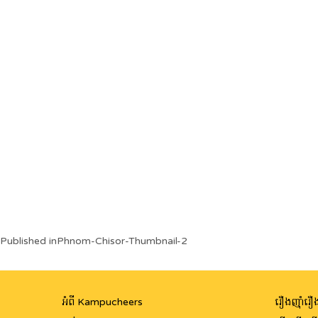
Post
Published in
Phnom-Chisor-Thumbnail-2
navigation
អំពី Kampucheers
រឿងញ៉ាំរឿង