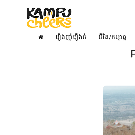
រឿងញ៉ាំរឿងធំ
ជីវិត/កម្សាន្ត