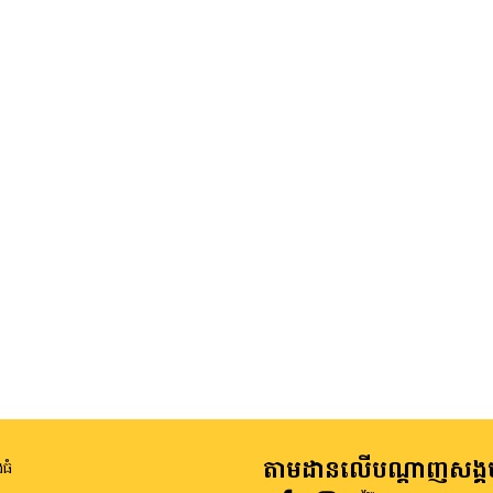
តាមដានលើបណ្តាញសង្គ
ធំ