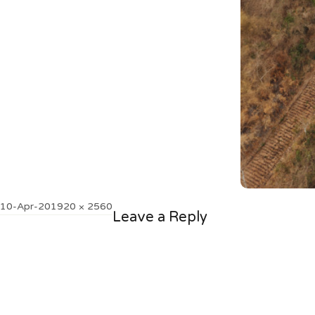
Posted
Full
10-Apr-20
1920 × 2560
Leave a Reply
on
size