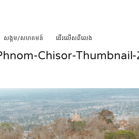
សង្គម/សហគមន៍
ដើរលើសពីលេង
Phnom-Chisor-Thumbnail-