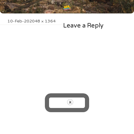
Posted
Full
10-Feb-20
2048 × 1364
Leave a Reply
on
size