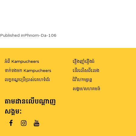
Post
Published in
Phnom-Da-106
navigation
អំពី Kampucheers
រឿងញ៉ាំរឿងធំ
ទាក់ទងមក Kampucheers
ដើរលើសពីលេង
លក្ខខណ្ឌប្រើប្រាស់គេហទំព័រ
ជិវិត/កម្សាន្ត
សង្គម/សហគមន៍
តាមដានលើបណ្តាញ
សង្គម: