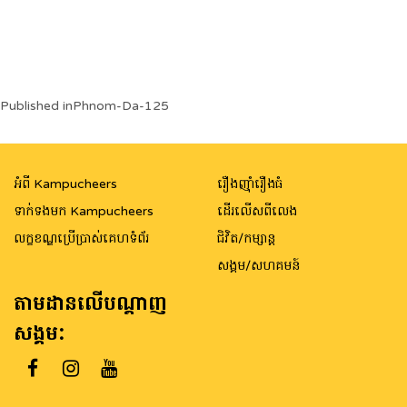
Post
Published in
Phnom-Da-125
navigation
អំពី Kampucheers
រឿងញ៉ាំរឿងធំ
ទាក់ទងមក Kampucheers
ដើរលើសពីលេង
លក្ខខណ្ឌប្រើប្រាស់គេហទំព័រ
ជិវិត/កម្សាន្ត
សង្គម/សហគមន៍
តាមដានលើបណ្តាញ
សង្គម: