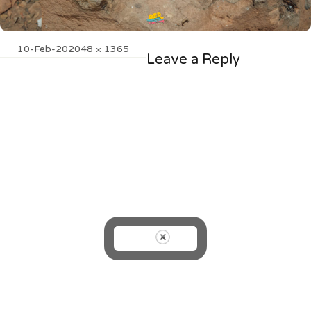
Posted
Full
10-Feb-20
2048 × 1365
Leave a Reply
on
size