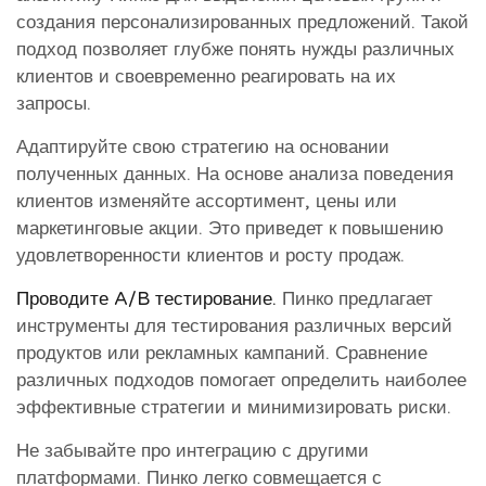
создания персонализированных предложений. Такой
подход позволяет глубже понять нужды различных
клиентов и своевременно реагировать на их
запросы.
Адаптируйте свою стратегию на основании
полученных данных. На основе анализа поведения
клиентов изменяйте ассортимент, цены или
маркетинговые акции. Это приведет к повышению
удовлетворенности клиентов и росту продаж.
Проводите A/B тестирование.
Пинко предлагает
инструменты для тестирования различных версий
продуктов или рекламных кампаний. Сравнение
различных подходов помогает определить наиболее
эффективные стратегии и минимизировать риски.
Не забывайте про интеграцию с другими
платформами. Пинко легко совмещается с