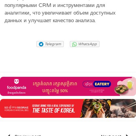
популярными CRM и инструментами для
аналитики, что увеличивает объем доступных
данных и улучшает качество анализа.
Telegram
WhatsApp