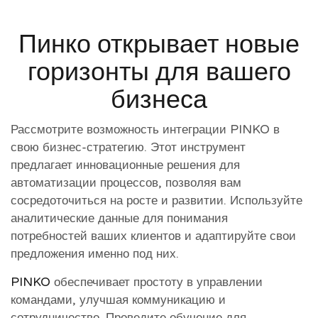
Пинко открывает новые
горизонты для вашего
бизнеса
Рассмотрите возможность интеграции PINKO в
свою бизнес-стратегию. Этот инструмент
предлагает инновационные решения для
автоматизации процессов, позволяя вам
сосредоточиться на росте и развитии. Используйте
аналитические данные для понимания
потребностей ваших клиентов и адаптируйте свои
предложения именно под них.
PINKO
обеспечивает простоту в управлении
командами, улучшая коммуникацию и
сотрудничество. Проведите обучение для