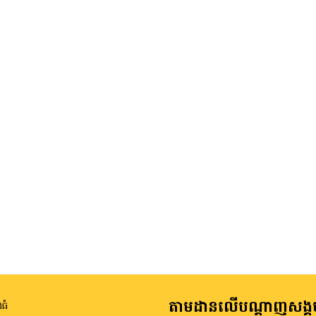
តាមដានលើបណ្តាញសង្គ
ធំ