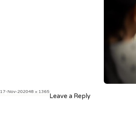
Posted
Full
17-Nov-20
2048 × 1365
Leave a Reply
on
size