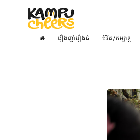
រឿងញ៉ាំរឿងធំ
ជីវិត/កម្សាន្ត