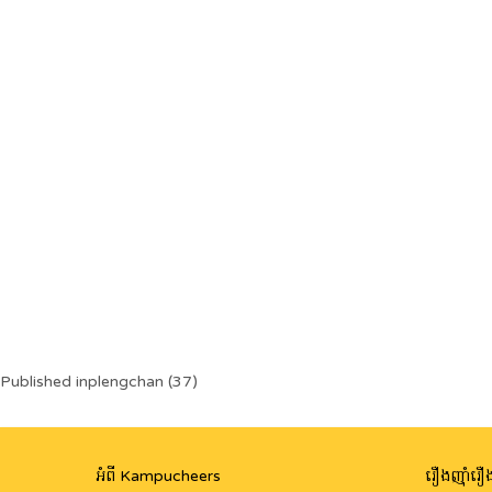
Post
Published in
plengchan (37)
navigation
អំពី Kampucheers
រឿងញ៉ាំរឿង