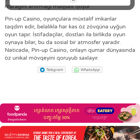
marağını artırmağı məqsəd qoyur.
Pin-up Casino, oyunçulara müxtəlif imkanlar
təqdim edir, beləliklə hər kəs öz zövqünə uyğun
oyun tapır. İstifadəçilər, dostları ilə birlikdə oyun
oynaya bilər, bu da sosial bir atmosfer yaradır.
Nəticədə, Pin-up Casino, onlayn qumar dünyasında
öz unikal mövqeyini qoruyub saxlayır.
Telegram
WhatsApp