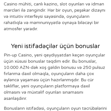
Casino mühiti, canlı kazino, slot oyunları və idman
mərcləri ilə zəngindir. Hər bir oyun, peşəkar dizaynı
və intuitiv interfeysi sayəsində, oyunçuların
rahatlıqla və məmnuniyyətlə oynaya biləcəyi bir
atmosfer yaradır.
Yeni istifadəçilər üçün bonuslar
Pin-up Casino, yeni qeydiyyatdan keçən oyunçular
üçün xüsusi bonuslar təqdim edir. Bu bonuslar,
10.000 AZN-dək xoş gəldin bonusu və 250 pulsuz
fırlanma daxil olmaqla, oyunçuların daha çox
əyləncə yaşaması üçün hazırlanmışdır. Bu cür
təkliflər, yeni oyunçuların platformaya daxil
olmasını və müxtəlif oyunları sınamasını
asanlaşdırır.
Bonusların istifadəsi, oyunçuların oyun təcrübələrini