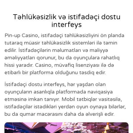
Təhlükəsizlik və istifadəçi dostu
interfeys
Pin-up Casino, istifadəçi təhlükəsizliyini ön planda
tutaraq müasir təhlükəsizlik sistemləri ilə təmin
edilir. İstifadəçilərin məlumatları və maliyyə
əməliyyatları qorunur, bu da oyunçulara rahatlıq
hissi yaradır. Casino, müvafiq lisenziyası ilə də
etibarlı bir platforma olduğunu təsdiq edir.
İstifadəçi dostu interfeys, hər yaşdan olan
oyunçuların asanlıqla platformada naviqasiya
etməsinə imkan tanıyır. Mobil tətbiqlər vasitəsilə,
istifadəçilər istədikləri yerdən oyun oynaya bilərlər,
bu da qumar macərasını daha da əlverişli edir.