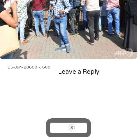
Posted
Full
15-Jun-20
600 × 600
Leave a Reply
on
size