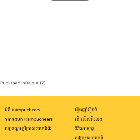
Post
Published in
Rajput (7)
navigation
អំពី Kampucheers
រឿងញ៉ាំរឿងធំ
ទាក់ទងមក Kampucheers
ដើរលើសពីលេង
លក្ខខណ្ឌប្រើប្រាស់គេហទំព័រ
ជិវិត/កម្សាន្ត
សង្គម/សហគមន៍