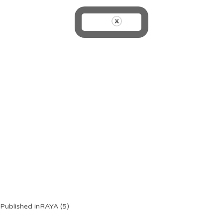
Post
Published in
RAYA (5)