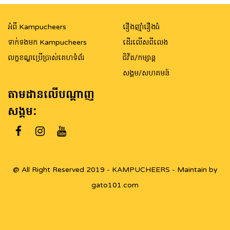
navigation
អំពី Kampucheers
រឿងញ៉ាំរឿងធំ
ទាក់ទងមក Kampucheers
ដើរលើសពីលេង
លក្ខខណ្ឌប្រើប្រាស់គេហទំព័រ
ជិវិត/កម្សាន្ត
សង្គម/សហគមន៍
តាមដានលើបណ្តាញ
សង្គម:
@ All Right Reserved 2019 - KAMPUCHEERS - Maintain by
gato101.com