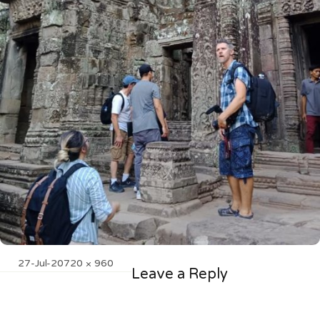
Posted
Full
27-Jul-20
720 × 960
Leave a Reply
on
size