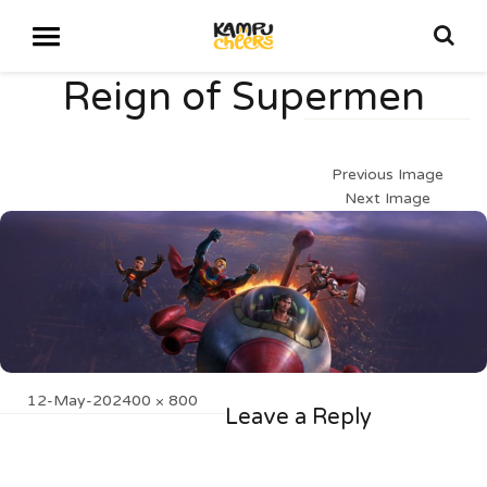
Reign of Supermen
Previous Image
Next Image
Posted
Full
12-May-20
2400 × 800
Leave a Reply
on
size