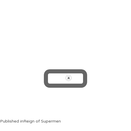
Post
Published in
Reign of Supermen