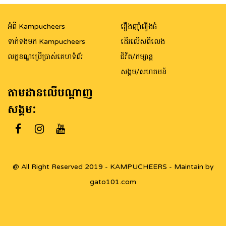
navigation
អំពី Kampucheers
រឿងញ៉ាំរឿងធំ
ទាក់ទងមក Kampucheers
ដើរលើសពីលេង
លក្ខខណ្ឌប្រើប្រាស់គេហទំព័រ
ជិវិត/កម្សាន្ត
សង្គម/សហគមន៍
តាមដានលើបណ្តាញ
សង្គម:
@ All Right Reserved 2019 - KAMPUCHEERS - Maintain by
gato101.com