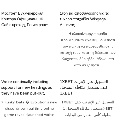
Мостбет Букмекерская
Στοιχεία αποσύνδεσης για τα
Контора Официальный
τυχερά παιχνίδια Wingaga;
Сайт: проход, Регистрация,
Λυμένος
Лайв, Мобильное
Η ολοκαίνουργια ομάδα
Приложение
προβλημάτων είχε συμβουλεύσει
τον παίκτη να παρευρεθεί στην
κατοχή τους κατά τη διάρκεια των
ελάχιστων δύο εβδομάδων μετά
από να ζητήσει...
We’re continually including
1XBET التسجيل عبر الإنترنت
support for new headings as
كيف تستعمل مكافأة التسجيل
they have been put-out,
1XBET
very the users also have the
? Funky Date � Evolution’s new
1XBET التسجيل عبر الإنترنت كيف
newest tracking data
disco-driven real time online
تستعمل مكافأة التسجيل 1XBET
game reveal (launched within
بطولة كأس العالم: من البدايات