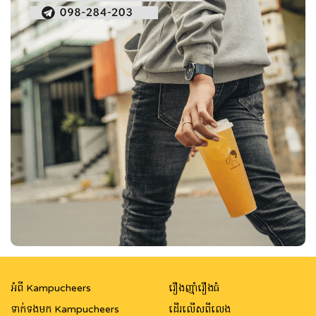
អំពី Kampucheers
រឿងញ៉ាំរឿងធំ
ទាក់ទងមក Kampucheers
ដើរលើសពីលេង