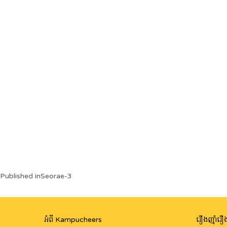
Post
Published in
Seorae-3
navigation
អំពី Kampucheers
រឿងញ៉ាំរឿង