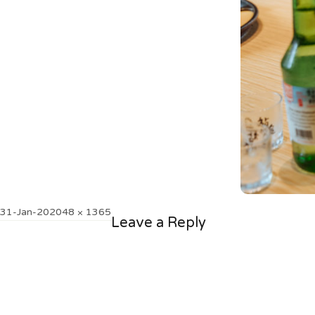
Posted
Full
31-Jan-20
2048 × 1365
Leave a Reply
on
size