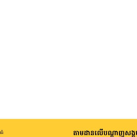
តាមដានលើបណ្តាញសង្គ
ធំ