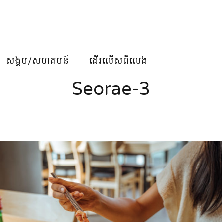
សង្គម/សហគមន៍
ដើរលើសពីលេង
Seorae-3