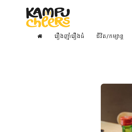
រឿងញ៉ាំរឿងធំ
ជីវិត/កម្សាន្ត