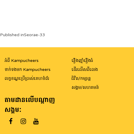
Post
Published in
Seorae-33
navigation
អំពី Kampucheers
រឿងញ៉ាំរឿងធំ
ទាក់ទងមក Kampucheers
ដើរលើសពីលេង
លក្ខខណ្ឌប្រើប្រាស់គេហទំព័រ
ជិវិត/កម្សាន្ត
សង្គម/សហគមន៍
តាមដានលើបណ្តាញ
សង្គម: