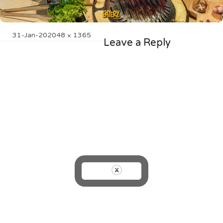
Posted
Full
31-Jan-20
2048 × 1365
Leave a Reply
on
size