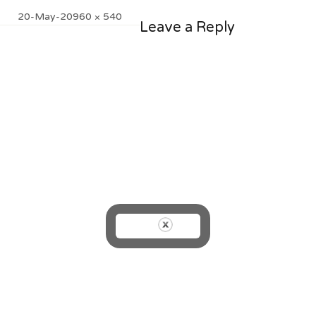
Posted
Full
20-May-20
960 × 540
Leave a Reply
on
size