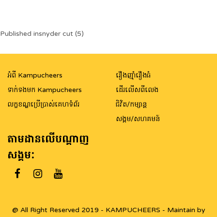
Post
Published in
snyder cut (5)
navigation
អំពី Kampucheers
រឿងញ៉ាំរឿងធំ
ទាក់ទងមក Kampucheers
ដើរលើសពីលេង
លក្ខខណ្ឌប្រើប្រាស់គេហទំព័រ
ជិវិត/កម្សាន្ត
សង្គម/សហគមន៍
តាមដានលើបណ្តាញ
សង្គម:
@ All Right Reserved 2019 - KAMPUCHEERS - Maintain by