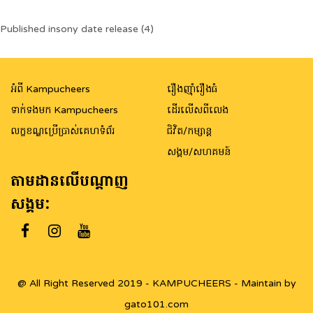
Post
Published in
sony date release (4)
navigation
អំពី Kampucheers
រឿងញ៉ាំរឿងធំ
ទាក់ទងមក Kampucheers
ដើរលើសពីលេង
លក្ខខណ្ឌប្រើប្រាស់គេហទំព័រ
ជិវិត/កម្សាន្ត
សង្គម/សហគមន៍
តាមដានលើបណ្តាញ
សង្គម:
@ All Right Reserved 2019 - KAMPUCHEERS - Maintain by
gato101.com